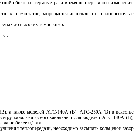
итной оболочки термометра и время непрерывного измерения,
тных термостатов, запрещается использовать теплоноситель с
ретых до высоких температур.
 °С.
В), а также моделей АТС-140А (В), АТС-250А (В) в качестве
метру каналами (многоканальный для моделей АТС-140А (В),
ла не более 0,1 мм.
лучшения теплопередачи, необходимо засыпать кольцевой зазор