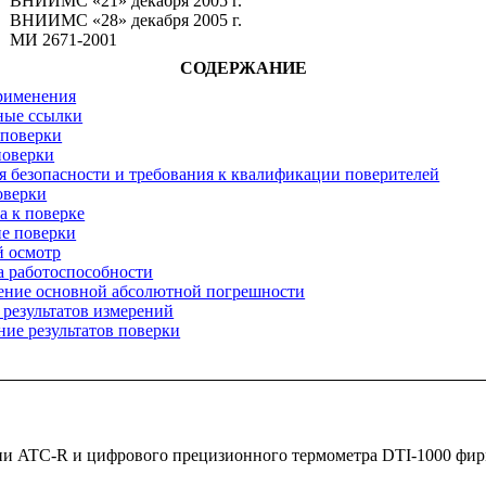
ВНИИМС «21» декабря 2005 г.
ВНИИМС «28» декабря 2005 г.
МИ 2671-2001
СОДЕРЖАНИЕ
рименения
ные ссылки
 поверки
поверки
я безопасности и требования к квалификации поверителей
оверки
а к поверке
е поверки
й осмотр
а работоспособности
ление основной абсолютной погрешности
 результатов измерений
ие результатов поверки
ии ATC-R и цифрового прецизионного термометра DTI-1000 фи