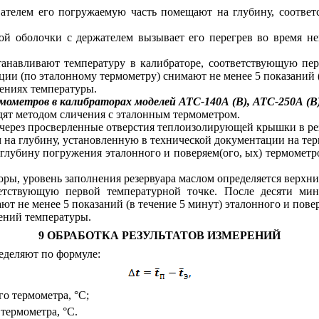
ателем его погружаемую часть помещают на глубину, соответ
й оболочки с держателем вызывает его перегрев во время не
станавливают температуру в
калибраторе, соответствующую пе
и (по эталонному термометру) снимают не менее 5 показаний (
ениях температуры.
мометров в калибраторах моделей АТС-140А (В), АТС-250А (
ят методом сличения с эталонным термометром.
 через просверленные отверстия теплоизолирующей крышки в ре
 на глубину, установленную в технической документации на терм
глубину погружения эталонного и поверяем(ого, ых) термометров
оры, уровень заполнения резервуара маслом определяется верх
тветствующую первой
температурной точке. После десяти м
ют не менее 5 показаний (в течение 5 минут) эталонного и пове
ений температуры.
9 ОБРАБОТКА РЕЗУЛЬТАТОВ ИЗМЕРЕНИЙ
еделяют по формуле:
о термометра, °С;
термометра, °С.