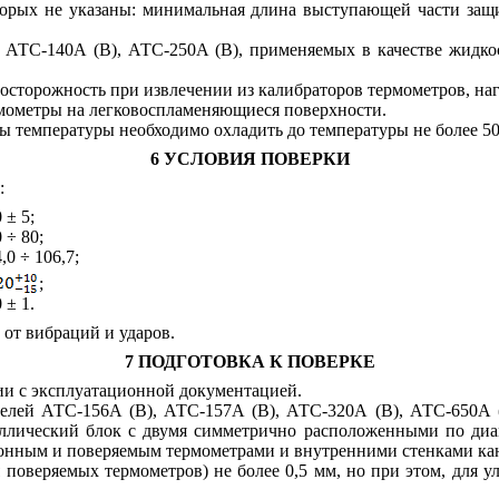
оторых не указаны: минимальная длина выступающей части защ
 АТС-140А (В), АТС-250А (В), применяемых в качестве жидкос
осторожность при извлечении из калибраторов термометров, наг
ермометры на легковоспламеняющиеся поверхности.
ы температуры необходимо охладить до температуры не более 50
6 УСЛОВИЯ ПОВЕРКИ
:
 ± 5;
 ÷ 80;
,0 ÷ 106,7;
;
 ± 1.
от вибраций и ударов.
7 ПОДГОТОВКА К ПОВЕРКЕ
вии с эксплуатационной документацией.
делей АТС-156А (В), АТС-157А (В), АТС-320А (В), АТС-650А (
аллический блок с двумя симметрично расположенными по диа
онным и поверяемым термометрами и внутренними стенками кана
 поверяемых термометров) не более 0,5 мм, но при этом, для у