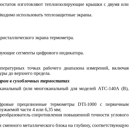
рмостатов изготовляют теплоизолирующие крышки с двумя или
обходимо использовать теплозащитные экраны.
ристаллического экрана термометра.
твующие сегменты цифрового индикатора.
пературных точках рабочего диапазона измерений, включая
ры до верхнего предела.
тром в сухоблочных термостатах
канальный (или многоканальный для моделей АТС-140А (В),
ифровые прецизионные термометры DTI-1000 с первичным
ружаемой части 4 или 6,35 мм;
преобразователь сопротивления повышенной точности углового
в сменного металлического блока на глубину, соответствующую