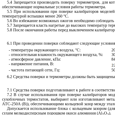
5.4 Запрещается производить поверку термометров, для к
обеспечивающие нормальные условия работы термометра.
5.5 При использовании при поверке калибраторов моделей
температурой вспышки менее 260 °С.
5.6 Во избежание возможных ожогов необходимо соблюдать 
5.7 Запрещается класть нагретые до высоких температур т
5.8 После окончания работы перед выключением калибратор
6.1 При проведении поверки соблюдают следующие условия
- температура окружающего воздуха, °С:
20
- относительная влажность окружающего воздуха, %:
30
- атмосферное давление, кПа:
84
- напряжение питания, В:
- частота питающей сети, Гц:
50
6.2 Средства поверки и термометры должны быть защищены 
7.1 Средства поверки подготавливают к работе в соответст
7.2 В случае использования при поверке калибраторов мо
сухоблочных термостатов, выбирают или изготавливают мет
АТС-250А (В)), обеспечивающими кольцевой зазор между этал
Допускается использование блока с кольцевым зазором (для
сухим мелкодисперсным порошком окиси алюминия (Al
O
).
2
3