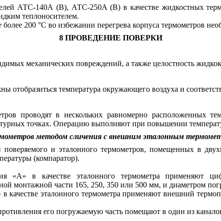
делей АТС-140А (В), АТС-250А (В) в качестве жидкостных те
жидким теплоносителем.
е более 200 °С во избежании перегрева корпуса термометров не
8 ПРОВЕДЕНИЕ ПОВЕРКИ
димых механических повреждений, а также целостность жидкок
ны отобразиться температура окружающего воздуха и соответс
тров проводят в нескольких равномерно расположенных тем
ературных точках. Операцию выполняют при повышении температу
ермометров методом сличения с внешним эталонным термоме
 поверяемого и эталонного термометров, помещенных в двух
пературы (компаратор).
ния «А» в качестве эталонного термометра применяют ц
ой монтажной части 165, 250, 350 или 500 мм, и диаметром пог
» в качестве эталонного термометра применяют внешний термо
опротивления его погружаемую часть помещают в один из канало