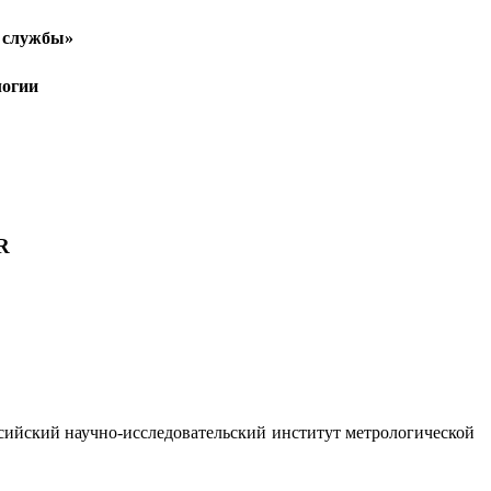
й службы»
логии
R
сийский научно-исследовательский институт метрологической