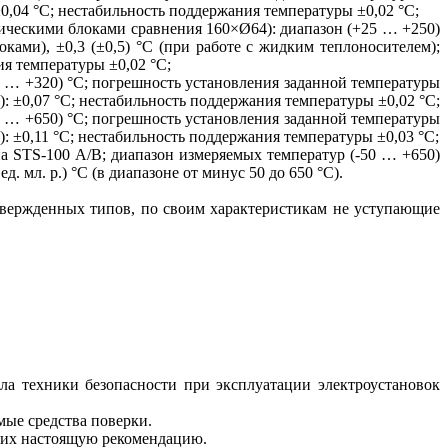
0,04 °С; нестабильность поддержания температуры ±0,02 °С;
ическими блоками сравнения 160×Ø64): диапазон (+25 … +250)
ками), ±0,3 (±0,5) °С (при работе с жидким теплоносителем);
я температуры ±0,02 °С;
 … +320) °С; погрешность установления заданной температуры
: ±0,07 °С; нестабильность поддержания температуры ±0,02 °С;
 … +650) °С; погрешность установления заданной температуры
: ±0,11 °С; нестабильность поддержания температуры ±0,03 °С;
а STS-100 А/В; диапазон измеряемых температур (-50 … +650)
д. мл. р.) °С (в диапазоне от минус 50 до 650 °С).
твержденных типов, по своим характеристикам не уступающие
ла техники безопасности при эксплуатации электроустановок
ые средства поверки.
ших настоящую рекомендацию.