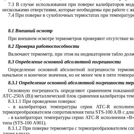
7.3 В случае использования при поверке калибраторов мо
несколькими отверстиями, которые необходимы при работе с 
7.4 При поверке в сухоблочных термостатах при температур
8.1 Внешний осмотр
При внешнем осмотре термометров проверяют отсутствие ви
8.2 Проверка работоспособности
Включают термометр, при этом на индикаторном табло долж
8.3 Определение основной абсолютной погрешности
Определение основной абсолютной погрешности термоме
начальное и конечное значения, но не менее чем в пяти темп
8.3.1 Определение основной абсолютной погрешности т
Основную погрешность определяют сравнением показаний
АТС-250А (В)) металлический блок сравнения калибратора тем
8.3.1.1 При проведении поверки:
- в калибраторах температуры серии ATC-R исполне
термопреобразователем сопротивления типа STS-100 A/В с длин
- в калибраторах температуры серии ATC-R исполнения «В
типа (STS-100 А901).
8.3.1.2 При поверке термометра с термопреобразователем с
длине канала.