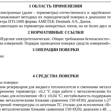
1 ОБЛАСТЬ ПРИМЕНЕНИЯ
лектронные (далее - термометры) отечественного и зарубежно
станавливает методику их периодической поверки в диапазоне т
метра DTI-1000 фирмы АМЕТЕK Denmark А/S, Дания.
ментации на термометры конкретных типов, но не более двух ле
2 НОРМАТИВНЫЕ ССЫЛКИ
 Изделия электротехнические. Общие требования безопасности».
ва измерений. Порядок проведения поверки средств измерений»
3 ОПЕРАЦИИ ПОВЕРКИ
ии:
4 СРЕДСТВА ПОВЕРКИ
а поверки:
ним резервуаром для жидкого теплоносителя и сменными металл
еннему термометру: ±0,2 °С (при работе с металлическими бло
лько для исполнения «В»): ±0,04 °С; нестабильность поддержани
ми металлическими блоками сравнения 150×Ø30): диапазон (-27
ерений температуры со штатным ТС (только для исполнения «В»)
и металлическими блоками сравнения 150×Ø20): диапазон (-48 …