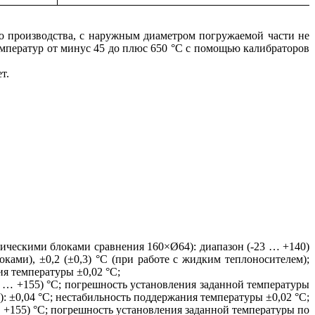
го производства, с наружным диаметром погружаемой части не
емператур от минус 45 до плюс 650 °С с помощью калибраторов
т.
.
ическими блоками сравнения 160×Ø64): диапазон (-23 … +140)
ками), ±0,2 (±0,3) °С (при работе с жидким теплоносителем);
я температуры ±0,02 °С;
 … +155) °С; погрешность установления заданной температуры
: ±0,04 °С; нестабильность поддержания температуры ±0,02 °С;
 +155) °С; погрешность установления заданной температуры по