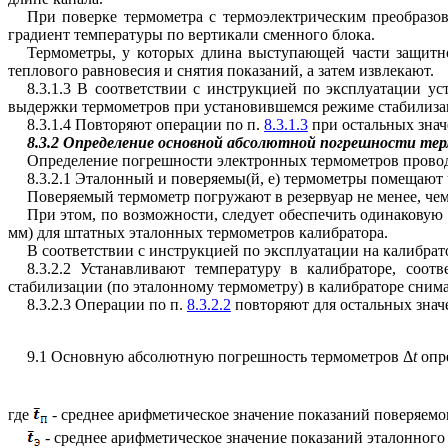
При поверке термометра с термоэлектрическим преобразов
градиент температуры по вертикали сменного блока.
Термометры, у которых длина выступающей части защитно
теплового равновесия и снятия показаний, а затем извлекают.
8.3.1.3 В соответствии с инструкцией по эксплуатации у
выдержки термометров при установившемся режиме стабилизаци
8.3.1.4 Повторяют операции по п.
8.3.1.3
при остальных знач
8.3.2 Определение основной абсолютной погрешности тер
Определение погрешности электронных термометров провод
8.3.2.1 Эталонный и поверяемы(й, е) термометры помещают
Поверяемый термометр погружают в резервуар не менее, чем
При этом, по возможности, следует обеспечить одинаковую 
мм) для штатных эталонных термометров калибратора.
В соответствии с инструкцией по эксплуатации на калибрат
8.3.2.2 Устанавливают температуру в калибраторе, соо
стабилизации (по эталонному термометру) в калибраторе снима
8.3.2.3 Операции по п.
8.3.2.2
повторяют для остальных знач
9.1 Основную абсолютную погрешность термометров Δ
t
опр
где
- среднее арифметическое значение показаний поверяемог
- среднее арифметическое значение показаний эталонного 