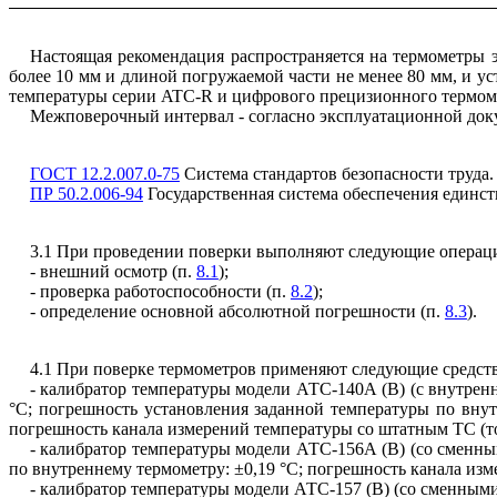
Настоящая рекомендация распространяется на термометры э
более 10 мм и длиной погружаемой части не менее 80 мм, и у
температуры серии ATC-R и цифрового прецизионного термо
Межповерочный интервал - согласно эксплуатационной доку
ГОСТ 12.2.007.0-75
Система стандартов безопасности труда.
ПР 50.2.006-94
Государственная система обеспечения единст
3.1 При проведении поверки выполняют следующие операц
- внешний осмотр (п.
8.1
);
- проверка работоспособности (п.
8.2
);
- определение основной абсолютной погрешности (п.
8.3
).
4.1 При поверке термометров применяют следующие средств
- калибратор температуры модели АТС-140А (В) (с внутрен
°С; погрешность установления заданной температуры по внутр
погрешность канала измерений температуры со штатным ТС (то
- калибратор температуры модели АТС-156А (В) (со сменны
по внутреннему термометру: ±0,19 °С; погрешность канала изм
- калибратор температуры модели АТС-157 (В) (со сменным