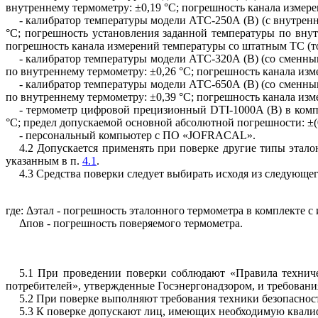
внутреннему термометру: ±0,19 °С; погрешность канала измере
- калибратор температуры модели АТС-250А (В) (с внутрен
°С; погрешность установления заданной температуры по внутр
погрешность канала измерений температуры со штатным ТС (то
- калибратор температуры модели АТС-320А (В) (со сменны
по внутреннему термометру: ±0,26 °С; погрешность канала изм
- калибратор температуры модели АТС-650А (В) (со сменны
по внутреннему термометру: ±0,39 °С; погрешность канала изм
- термометр цифровой прецизионный DTI-1000A (B) в комп
°С; предел допускаемой основной абсолютной погрешности: ±(0,03 
- персональный компьютер с ПО «JOFRACAL».
4.2 Допускается применять при поверке другие типы этал
указанным в п.
4.1
.
4.3 Средства поверки следует выбирать исходя из следующе
где: Δэтал - погрешность эталонного термометра в комплекте 
Δпов - погрешность поверяемого термометра.
5.1 При проведении поверки соблюдают «Правила техниче
потребителей», утвержденные Госэнергонадзором, и требован
5.2 При поверке выполняют требования техники безопаснос
5.3 К поверке допускают лиц, имеющих необходимую квали