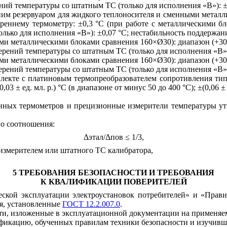
ний температуры со штатным ТС (только для исполнения «В»): ±
ним резервуаром для жидкого теплоносителя и сменными металл
еннему термометру: ±0,3 °С (при работе с металлическими бло
лько для исполнения «В»): ±0,07 °С; нестабильность поддержани
ми металлическими блоками сравнения 160×Ø30): диапазон (+30
ерений температуры со штатным ТС (только для исполнения «В»)
ми металлическими блоками сравнения 160×Ø30): диапазон (+30
ерений температуры со штатным ТС (только для исполнения «В»)
лекте с платиновым термопреобразователем сопротивления тип
± ед. мл. р.) °С (в диапазоне от минус 50 до 400 °С); ±(0,06 ± е
онных термометров и прецизионные измерители температуры у
го соотношения:
Δэтал/Δпов ≤ 1/3,
с измерителем или штатного ТС калибратора,
5 ТРЕБОВАНИЯ БЕЗОПАСНОСТИ И ТРЕБОВАНИЯ
К КВАЛИФИКАЦИИ ПОВЕРИТЕЛЕЙ
ской эксплуатации электроустановок потребителей» и «Прави
ия, установленные
ГОСТ 12.2.007.0
.
ти, изложенные в эксплуатационной документации на применяем
фикацию, обученных правилам техники безопасности и изучив