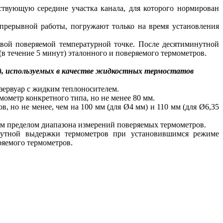
ствующую середине участка канала, для которого нормирован
прерывной работы, погружают только на время установления
рвой поверяемой температурной точке. После десятиминутной
в течение 5 минут) эталонного и поверяемого термометров.
В), используемых в качестве жидкостных термостатов
зервуар с жидким теплоносителем.
ометр конкретного типа, но не менее 80 мм.
, но не менее, чем на 100 мм (для Ø4 мм) и 110 мм (для Ø6,35
ним пределом диапазона измерений поверяемых термометров.
инутной выдержки термометров при установившимся режиме
ряемого термометров.