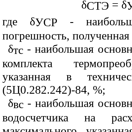
δ
= δ
СТЭ
где δ
- наибольша
УСР
погрешность, полученная
δ
- наибольшая основн
тс
комплекта термопреоб
указанная в технич
(5Ц0.282.242)-84, %;
δ
- наибольшая основн
вс
водосчетчика на рас
максимального, указанн