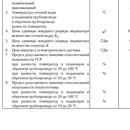
номинальный
максимальный
3.
Температура сетевой воды
°С
в подающем трубопроводе
в обратном трубопроводе
разность температур
4.
Цена единицы младшего разряда индикатора
3
0
м
количества сетевой воды, К
2
5.
Цена единицы младшего разряда индикатора
ГДж
количества теплоты, К
6.
Цена импульса телеметрического датчика
ГДж
7.
Предел допускаемого значения относительной
погрешности УСР
при разности температур в подающем и
%
обратном трубопроводе от 20 до 100 °С
при разности температур в подающем и
%
обратном трубопроводе от 10 до 20
°
С
8.
Предел допускаемого значения относительной
погрешности теплосчетчика
при разности температур в подающем и
%
обратном трубопроводе от 20 до 100
°
С
при разности температур в подающем и
%
обратном трубопроводе от 10 до 20
°
С