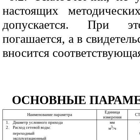
настоящих методически
допускается. При эт
погашается, а в свидетель
вносится соответствующая
ОСНОВНЫЕ ПАРАМ
Единица
Наименование параметра
СТ
измерения
1.
Диаметр условного прихода
мм
2.
Расход сетевой воды:
3
м
/ч
переходный
эксплуатационный