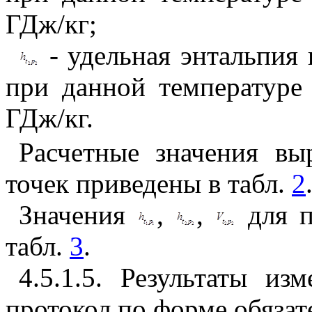
ГДж/кг;
- удельная энтальпия
при данной температуре
ГДж/кг.
Расчетные значения в
точек приведены в табл.
2
Значения
,
,
для п
табл.
3
.
4.5.1.5
. Результаты изм
протокол по форме обяза