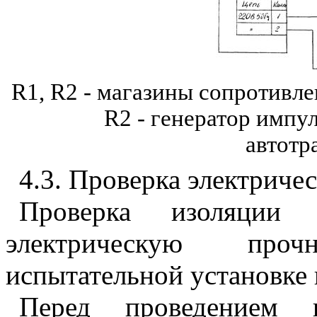
R1, R
2 - магазины сопротивл
R
2 - генератор импу
автотр
4.3
. Проверка электриче
Проверка изоляци
электрическую про
испытательной установке
Перед проведением 