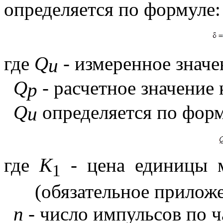
определяется по формуле:
где
Q
- измеренное значе
и
Q
- расчетное значение 
р
Q
определяется по форм
и
где
К
- цена единицы м
1
(обязательное прилож
n
- число импульсов по ч