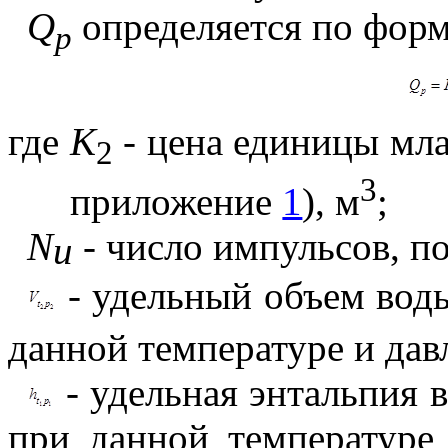
Q
определяется по фор
p
где
К
- цена единицы мла
2
3
приложение
1
), м
;
N
- число импульсов, п
и
- удельный объем вод
данной температуре и дав
- удельная энтальпия 
при данной температуре