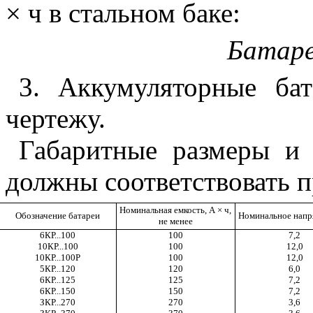
×
ч в стальном баке:
Батар
3. Аккумуляторные бат
чертежу.
Габаритные размеры и 
должны соответствовать п
Номинальная емкость, А
×
ч,
Обозначение батареи
Номинальное напр
не менее
6КР...100
100
7,2
10КР...100
100
12,0
10КР...100Р
100
12,0
5КР...120
120
6,0
6КР...125
125
7,2
6КР...150
150
7,2
ЗКР...270
270
3,6