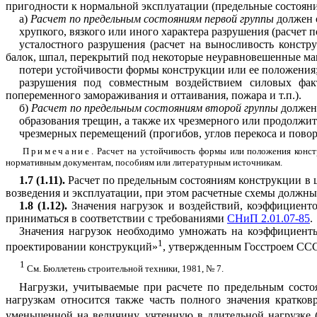
пригодности к нормальной эксплуатации (предельные состояни
а)
Расчет
по
предельным
состояниям
первой
группы
должен о
хрупкого, вязкого или иного характера разрушения (расчет 
усталостного разрушения (расчет на выносливость конст
балок, шпал, перекрытий под некоторые неуравновешенные ма
потери устойчивости формы конструкции или ее положения
разрушения под совместным воздействием силовых фак
попеременного замораживания и оттаивания, пожара и т.п.).
б)
Расчет
по
предельным
состояниям
второй
группы
должен 
образования трещин, а также их чрезмерного или продолжи
чрезмерных перемещений (прогибов, углов перекоса и повор
Примечание
. Расчет на устойчивость формы или положения конс
нормативным документам, пособиям или литературным источникам.
1.7 (1.11).
Расчет по предельным состояниям конструкции в це
возведения и эксплуатации, при этом расчетные схемы должн
1.8 (1.12).
Значения нагрузок и воздействий, коэффициенто
приниматься в соответствии с требованиями
СНиП 2.01.07-85
.
Значения нагрузок необходимо умножать на коэффициент
1
проектировании конструкций»
, утвержденным Госстроем ССС
1
См. Бюллетень строительной техники, 1981, № 7.
Нагрузки, учитываемые при расчете по предельным состо
нагрузкам относится также часть полного значения кратко
уменьшенной на величину, учтенную в длительной нагрузке (н