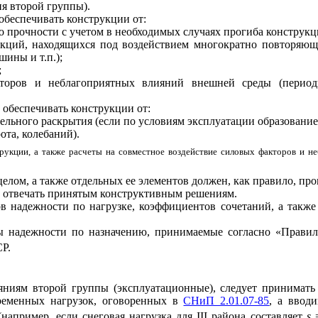
я второй группы).
беспечивать конструкции от:
по прочности с учетом в необходимых случаях прогиба конструк
рукций, находящихся под воздействием многократно повторяю
шины и т.п.
)
;
;
торов и неблагоприятных влияний внешней среды (периоди
обеспечивать конструкции от:
тельного раскрытия (если по условиям эксплуатации образовани
ота, колебаний).
трукции, а также расчеты на совместное воздействие силовых факторов и
лом, а также отдельных ее элементов должен, как правило, прои
ы отвечать принятым конструктивным решениям.
в надежности по нагрузке, коэффициентов сочетаний, а такж
ы надежности по назначению, принимаемые согласно «Правил
Р.
яниям второй группы (эксплуатационные), следует принимать
временных нагрузок, оговоренных в
СНиП 2.01.07-85
, а ввод
апример, если снеговая нагрузка для III района составляет
s
=