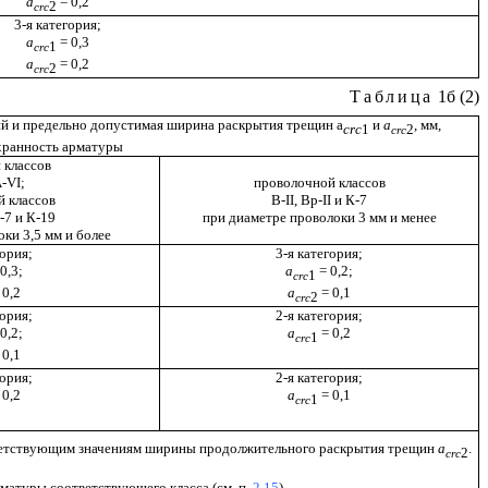
a
= 0,2
2
crc
3-я категория;
a
= 0,3
1
crc
a
= 0,2
2
crc
Таблица
1б (2)
й и предельно допустимая ширина раскрытия трещин а
и
a
, мм,
crc
1
2
crc
ранность арматуры
 классов
-VI;
проволочной классов
 классов
В-II, Вp-II и К-7
К-7 и К-19
при диаметре проволоки 3 мм и менее
ки 3,5 мм и более
гория;
3-я категория;
0,3;
a
= 0,2;
1
crc
 0,2
a
= 0,1
2
crc
гория;
2-я категория;
0,2;
a
= 0,2
1
crc
 0,1
гория;
2-я категория;
 0,2
a
= 0,1
1
crc
ответствующим значениям ширины продолжительного раскрытия трещин
a
.
2
crc
рматуры соответствующего класса (см. п.
2.15
).