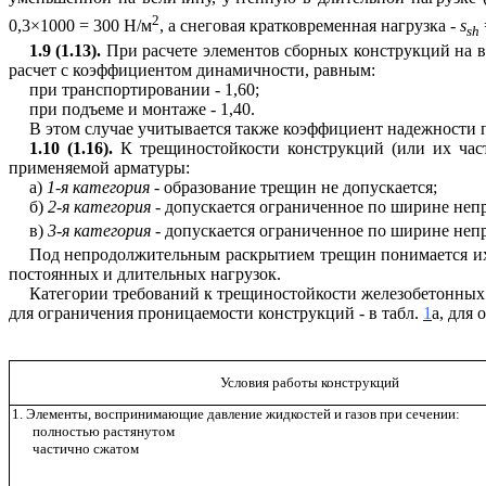
2
0,3
×
1000 = 300 Н/м
, а снеговая кратковременная нагрузка -
s
sh
1.9 (1.13).
При расчете элементов сборных конструкций на во
расчет с коэффициентом динамичности, равным:
при транспортировании - 1,60;
при подъеме и монтаже - 1,40.
В этом случае учитывается также коэффициент надежности п
1.10 (1.16).
К трещиностойкости конструкций (или их част
применяемой арматуры:
а)
1
-
я
категория
- образование трещин не допускается;
б)
2
-
я
категория
- допускается ограниченное по ширине не
в)
3
-
я
категория
- допускается ограниченное по ширине не
Под непродолжительным раскрытием трещин понимается их 
постоянных и длительных нагрузок.
Категории
требований к трещиностойкости железобетонных
для ограничения проницаемости конструкций - в табл.
1
а, для
Условия работы конструкций
1. Элементы, воспринимающие давление жидкостей и газов при сечении:
полностью растянутом
частично сжатом