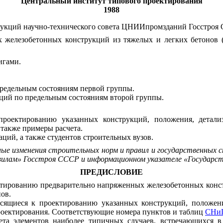
Центральный институт типового проектирования
1988
рукций научно-технического совета ЦНИИпромзданий Госстроя 
 железобетонных конструкций из тяжелых и легких бетонов
игами.
предельным состояниям первой группы.
кций по предельным состояниям второй группы.
проектированию указанных конструкций, положения, детали
 также примеры расчета.
ий, а также студентов строительных вузов.
е изменения строительных норм и правил и государственных 
равилам» Госстроя СССР и информационном указателе «Госуда
ПРЕДИСЛОВИЕ
оектированию предварительно напряженных железобетонных кон
ов.
осящиеся к проектированию указанных конструкций, положен
проектирования. Соответствующие номера пунктов и таблиц
СНиП
та элементов наиболее типичных случаев, встречающихся в 