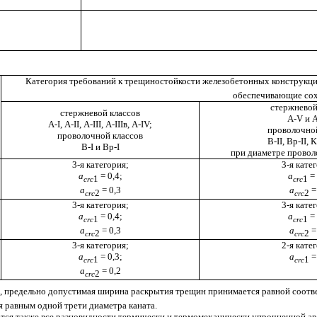
Категория требований к трещиностойкости железобетонных конструкци
обеспечивающие сох
стержневой
стержневой классов
А-V и А
А-I, А-II, А-III, А-IIIв, А-IV;
проволочной
проволочной классов
В-II, Вp-II, 
В-I и Вp-I
при диаметре проволо
3-я категория;
3-я кате
a
= 0,4;
a
= 
1
1
crc
crc
a
= 0,3
a
=
2
2
crc
crc
3-я категория;
3-я кате
a
= 0,4;
a
= 
1
1
crc
crc
a
= 0,3
a
=
2
2
crc
crc
3-я категория;
2-я кате
a
= 0,3;
a
=
1
1
crc
crc
a
= 0,2
2
crc
сть, предельно допустимая ширина раскрытия трещин принимается равной со
я равным одной трети диаметра каната.
ваются также все разновидности термически и термомеханически упрочненной а