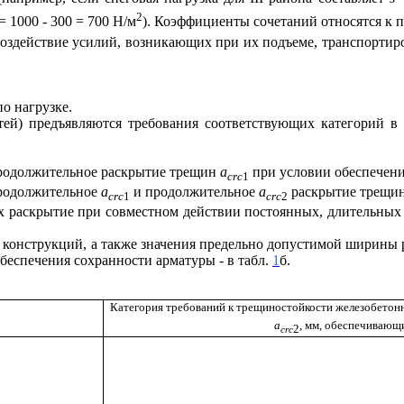
2
= 1000 - 300 = 700 Н/м
). Коэффициенты сочетаний относятся к 
здействие усилий, возникающих при их подъеме, транспортиров
о нагрузке.
ей) предъявляются требования соответствующих категорий в 
продолжительное раскрытие трещин
a
при условии обеспечени
crc
1
продолжительное
a
и продолжительное
a
раскрытие трещин
crc
1
crc
2
раскрытие при совместном действии постоянных, длительных и
 конструкций, а также значения предельно допустимой ширины 
 обеспечения сохранности арматуры - в табл.
1
б.
Категория требований к трещиностойкости железобетон
a
, мм, обеспечивающ
2
crc