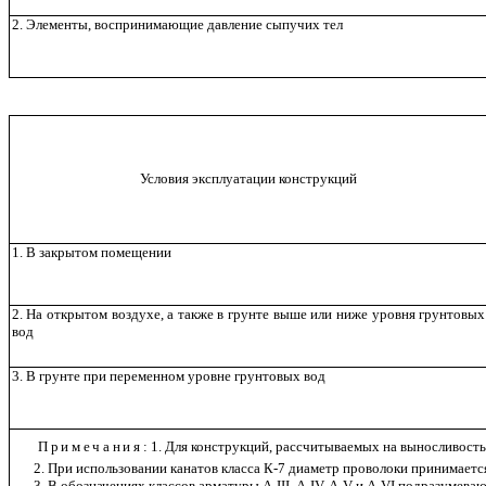
2. Элементы, воспринимающие давление сыпучих тел
Условия эксплуатации конструкций
1. В закрытом помещении
2. На открытом воздухе, а также в грунте выше или ниже уровня грунтовых
вод
3. В грунте при переменном уровне грунтовых вод
Примечания
: 1. Для конструкций, рассчитываемых на выносливо
2. При использовании канатов класса К-7 диаметр проволоки принимаетс
3. В обозначениях классов арматуры А-III, А-IV, А-V и А-VI подразуме