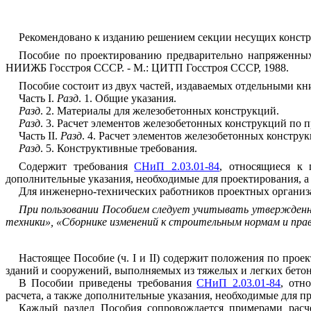
Рекомендовано к изданию решением секции несущих конст
Пособие по проектированию предварительно напряженных
НИИЖБ Госстроя СССР. - М.: ЦИТП Госстроя СССР, 1988.
Пособие состоит из двух частей, издаваемых отдельными кн
Часть I.
Разд
. 1. Общие указания.
Разд
. 2. Материалы для железобетонных конструкций.
Разд
. 3. Расчет элементов железобетонных конструкций по 
Часть II.
Разд
. 4. Расчет элементов железобетонных констру
Разд
. 5. Конструктивные требования.
Содержит требования
СНиП 2.03.01-84
, относящиеся к 
дополнительные указания, необходимые для проектирования, а
Для инженерно-технических работников проектных организац
При пользовании Пособием следует учитывать утвержденны
техники», «Сборнике изменений к строительным нормам и п
Настоящее Пособие (ч. I и II) содержит положения по пр
зданий и сооружений, выполняемых из тяжелых и легких бетон
В Пособии приведены требования
СНиП 2.03.01-84
, отн
расчета, а также дополнительные указания, необходимые для 
Каждый раздел Пособия сопровождается примерами расче