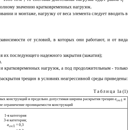
l
полному значению кратковременных нагрузок.
ании и монтаже, нагрузку от веса элемента следует вводить в
зависимости от условий, в которых они работают, и от вида
я их последующего надежного закрытия (зажатия);
.
 кратковременных нагрузок, а под продолжительным - только
раскрытия трещин в условиях неагрессивной среды приведены:
Таблица
1а (1)
ных конструкций и предельно допустимая ширина раскрытия трещин
a
и
1
crc
ие ограничение проницаемости конструкций
1-я категория
3-я категория;
a
= 0,3
1
crc