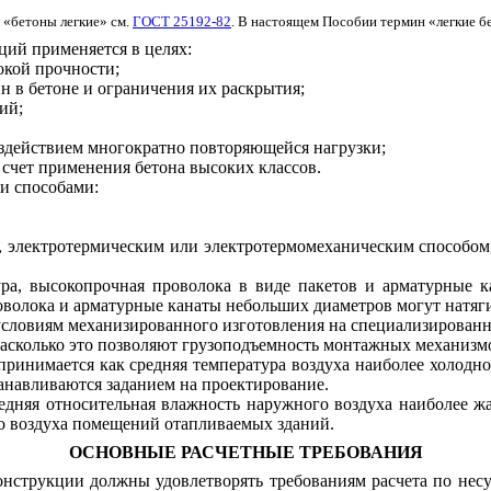
 «бетоны легкие» см.
ГОСТ 25192-82
. В настоящем Пособии термин «легкие б
ий применяется в целях:
окой прочности;
 в бетоне и ограничения их раскрытия;
ий;
здействием многократно повторяющейся нагрузки;
 счет применения бетона высоких классов.
и способами:
 электротермическим или электротермомеханическим способом, 
ра, высокопрочная проволока в виде пакетов и арматурные 
роволока и арматурные канаты небольших диаметров могут натяг
словиям механизированного изготовления на специализированн
асколько это позволяют грузоподъемность монтажных механизмо
ринимается как средняя температура воздуха наиболее холодно
анавливаются заданием на проектирование.
едняя относительная влажность наружного воздуха наиболее жа
о воздуха помещений отапливаемых зданий.
ОСНОВНЫЕ РАСЧЕТНЫЕ ТРЕБОВАНИЯ
нструкции должны удовлетворять требованиям расчета по несу