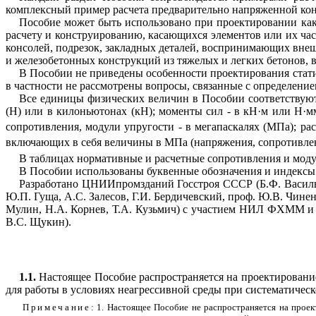
комплексный пример расчета предварительно напряженной ко
Пособие может быть использовано при проектировании как
расчету и конструированию, касающихся элементов или их час
консолей, подрезок, закладных деталей, воспринимающих вне
и железобетонных конструкций из тяжелых и легких бетонов,
В Пособии не приведены особенности проектирования стати
в частности не рассмотрены вопросы, связанные с определени
Все единицы физических величин в Пособии соответствую
(Н) или в килоньютонах (кН); моменты сил - в кН·м или Н·мм
сопротивления, модули упругости - в мегапаскалях (МПа); р
включающих в себя величины в МПа (напряжения, сопротивлени
В таблицах нормативные и расчетные сопротивления и моду
В Пособии использованы буквенные обозначения и индексы 
Разработано ЦНИИпромзданий Госстроя СССР (Б.Ф. Васильев
Ю.П. Гуща, А.С. Залесов, Г.И. Бердичевский, проф. Ю.В. Чинен
Мулин, Н.А. Корнев, Т.А. Кузьмич) с участием НИЛ ФХММ и Т
В.С. Щукин).
1.1.
Настоящее Пособие распространяется на проектировани
для работы в условиях неагрессивной среды при систематическ
Примечание
: 1. Настоящее Пособие не распространяется на про