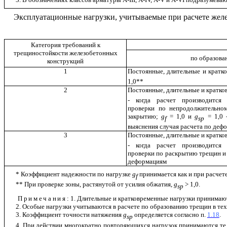
Эксплуатационные нагрузки, учитываемые при расчете жел
Категория требований к
трещиностойкости железобетонных
по образов
конструкций
1
Постоянные, длительные и крат
1,0**
2
Постоянные, длительные и кратк
- когда расчет производится
проверки по непродолжительн
закрытию;
g
=
1,0 и
g
= 1,0 -
f
sp
выяснения случая расчета по деф
3
Постоянные, длительные и кратк
- когда расчет производится
проверки по раскрытию трещин и 
деформациям
* Коэффициент надежности по нагрузке
g
принимается как и при расчет
f
** При проверке зоны, растянутой от усилия обжатия,
g
>
1,0.
sp
Примечания
: 1. Длительные и кратковременные нагрузки принимают
2. Особые нагрузки учитываются в расчете по образованию трещин в тех 
3. Коэффициент точности натяжения
g
определяется согласно п.
1.18
.
sp
4. При действии многократно повторяющихся нагрузок принимаются те