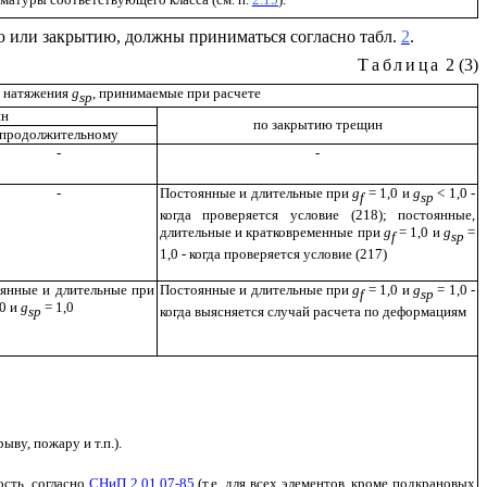
 или закрытию, должны приниматься согласно табл.
2
.
Таблица
2 (3)
 натяжения
g
, принимаемые при расчете
sp
ин
по закрытию трещин
продолжительному
-
-
-
Постоянные и длительные при
g
=
1,0 и
g
<
1,0 -
f
sp
когда проверяется условие (218); постоянные,
длительные и кратковременные при
g
=
1,0 и
g
=
f
sp
1,0 - когда проверяется условие (217)
янные и длительные при
Постоянные и длительные при
g
=
1,0 и
g
= 1,0 -
f
sp
,0 и
g
= 1,0
sp
когда выясняется случай расчета по деформациям
ву, пожару и т.п.).
ость, согласно
СНиП 2.01.07-85
(
т.е. для всех элементов, кроме подкрановых