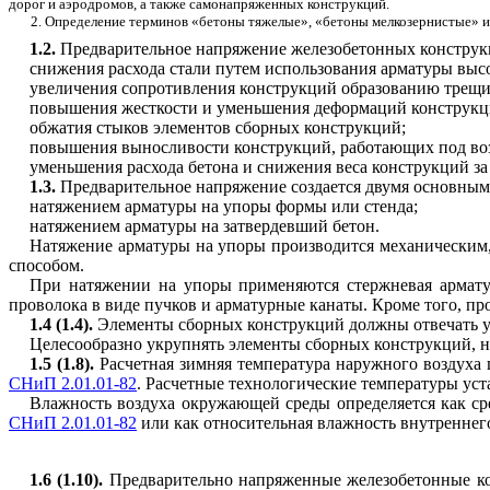
дорог и аэродромов, а также самонапряженных конструкций.
2. Определение терминов «бетоны тяжелые», «бетоны мелкозернистые» и
1.2.
Предварительное напряжение железобетонных конструкц
снижения расхода стали путем использования арматуры выс
увеличения сопротивления конструкций образованию трещин
повышения
жесткости и уменьшения деформаций конструкц
обжатия стыков элементов
сборных конструкций;
повышения
выносливости конструкций, работающих под во
уменьшения расхода бетона и снижения веса конструкций за
1.3.
Предварительное напряжение создается двумя основным
натяжением арматуры на упоры формы или стенда;
натяжением арматуры на затвердевший бетон.
Натяжение
арматуры на упоры производится механическим,
способом.
При натяжении на упоры применяются стержневая армату
проволока в виде пучков и арматурные канаты. Кроме того, п
1.4 (1.4).
Элементы сборных конструкций должны отвечать у
Целесообразно укрупнять элементы сборных конструкций, н
1.5 (1.8).
Расчетная зимняя температура наружного воздуха п
СНиП 2.01.01-82
. Расчетные технологические температуры уст
Влажность
воздуха окружающей среды определяется как ср
СНиП 2.01.01-82
или как относительная влажность внутреннег
1.6 (1.10).
Предварительно напряженные железобетонные ко