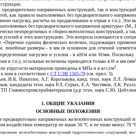
нструкции.
 предварительно напряженных конструкций, так и конструкций
тей, как правило выполняемых без предварительного напряжени
шнюю нагрузку, расчеты на продавливание и отрыв и т.п.). Эти
 выполняемых без предварительного напряжения арматуры» (М.,
чески неопределимых и сборно-монолитных конструкций, а такж
ем усилий в этих конструкциях. Эти вопросы освещаются в спец
т «Перечню единиц физических величин, подлежащих применен
; линейные размеры - в мм (в основном для сечений элементов
аспределенные нагрузки и усилия - в кН/м или Н/мм. Поскольк
я и т.п.), остальные величины приводятся только в Н и мм (мм
2
ли упругости материалов приведены в МПа и в кгс/см
.
к ним в соответствии с
СТ СЭВ 1565-79
(см. прил. 3).
, И.К. Никитин, А.Г. Королькова, канд. техн. наук Л.Л. Лемы
ков, кандидаты техн. наук Р.Л. Серых, Е.А. Чистяков, Л.К. Рулл
П Главмоспромстройматериалов (д-р техн. наук С.Ю. Цейтлин, 
1. ОБЩИЕ УКАЗАНИЯ
ОСНОВНЫЕ ПОЛОЖЕНИЯ
е предварительно напряженных железобетонных конструкций из
ом воздействии температур не выше 50 °С и не ниже минус 70 °
ектирование железобетонных конструкций гидротехнических сооружений, мос