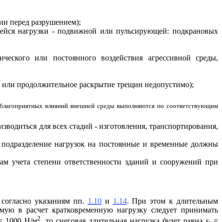
ции перед разрушением);
щейся нагрузки - подвижной или пульсирующей: подкрановых
ческого или постоянного воздействия агрессивной среды,
е или продолжительное раскрытие трещин недопустимо);
 неблагоприятных влияний внешней среды выполняются по соответствующим
зводиться для всех стадий - изготовления, транспортирования,
е подразделение нагрузок на постоянные и временные должны
ам учета степени ответственности зданий и сооружений при
 согласно указаниям пп.
1.10
и
1.14
. При этом к длительным
имую в расчет кратковременную нагрузку следует принимать
2
 1000 Н/м
, то снеговая длительная нагрузка будет равна
s
=