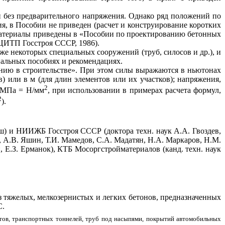
 без предварительного напряжения. Однако ряд положений по
я, в Пособии не приведен (расчет и конструирование коротких
 материалы приведены в «Пособии по проектированию бетонных
 ЦИТП Госстроя СССР, 1986).
е некоторых специальных сооружений (труб, силосов и др.), и
иальных пособиях и рекомендациях.
ию в строительстве». При этом силы выражаются в ньютонах
) или в м (для длин элементов или их участков); напряжения,
2
у МПа = Н/мм
, при использовании в примерах расчета формул,
2
).
ш) и НИИЖБ Госстроя СССР (доктора техн. наук А.А. Гвоздев,
э, А.В. Яшин, Т.И. Мамедов, С.А. Мадатян, Н.А. Маркаров, Н.М.
Е.З. Ерманок), КТБ Мосоргстройматериалов (канд. техн. наук
 тяжелых, мелкозернистых и легких бетонов, предназначенных
С.
тов, транспортных тоннелей, труб под насыпями, покрытий автомобильных