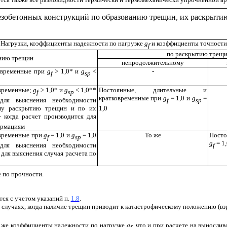
езобетонных конструкций по образованию трещин, их раскрытию
Нагрузки, коэффициенты надежности по нагрузке
g
и коэффициенты точности
f
по раскрытию трещ
анию трещин
непродолжительному
ковременные при
g
>
1,0* и
g
<
-
f
sp
овременные;
g
>
1,0* и
g
<
1,0**
Постоянные, длительные и
f
sp
кратковременные при
g
= 1,0 и
g
=
 для выяснения необходимости
f
sp
ому раскрытию трещин и по их
1,0
 когда расчет производится для
ормациям
овременные при
g
= 1,0 и
g
= 1,0
То же
Посто
f
sp
g
=
1
 для выяснения необходимости
f
для выяснения случая расчета по
е по прочности.
ся с учетом указаний п.
1.8
.
случаях, когда наличие трещин приводит к катастрофическому положению (взры
 же коэффициенты надежности по нагрузке
g
, что и при расчете на вынослив