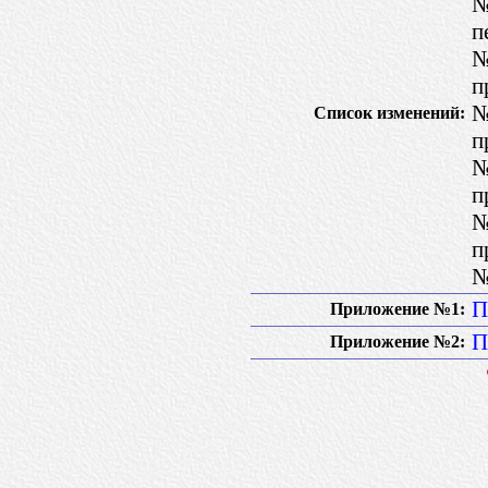
№
п
№
п
№
Список изменений:
п
№
п
№
п
№
П
Приложение №1:
П
Приложение №2: