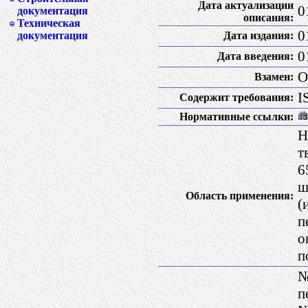
Дата актуализации
0
документация
описания:
Техническая
0
Дата издания:
документация
0
Дата введения:
О
Взамен:
I
Содержит требования:
Нормативные ссылки:
Н
т
6
ш
Область применения:
(
п
о
п
№
п