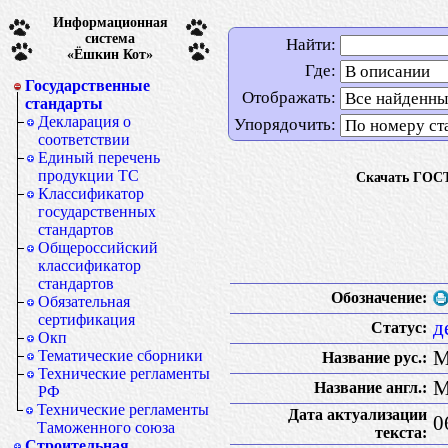
Информационная
система
Найти:
«Ёшкин Кот»
Где:
Государственные
Отображать:
стандарты
Декларация о
Упорядочить:
соответствии
Единый перечень
продукции ТС
Скачать ГОСТ
Классификатор
государственных
стандартов
Общероссийский
классификатор
стандартов
Обозначение:
Обязательная
сертификация
д
Статус:
Окп
М
Тематические сборники
Название рус.:
Технические регламенты
M
Название англ.:
РФ
Технические регламенты
Дата актуализации
0
Таможенного союза
текста:
Строительная