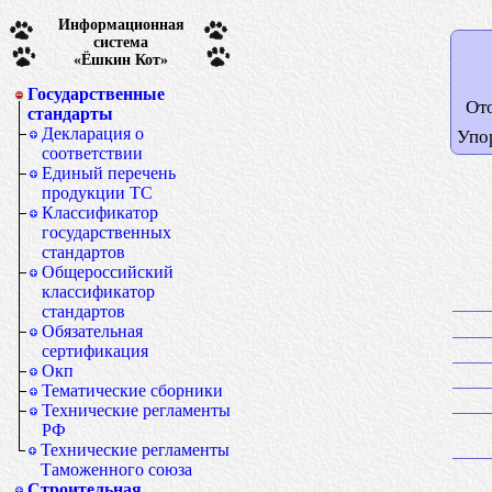
Информационная
система
«Ёшкин Кот»
Государственные
От
стандарты
Декларация о
Упо
соответствии
Единый перечень
продукции ТС
Классификатор
государственных
стандартов
Общероссийский
классификатор
стандартов
Обязательная
сертификация
Окп
Тематические сборники
Технические регламенты
РФ
Технические регламенты
Таможенного союза
Строительная