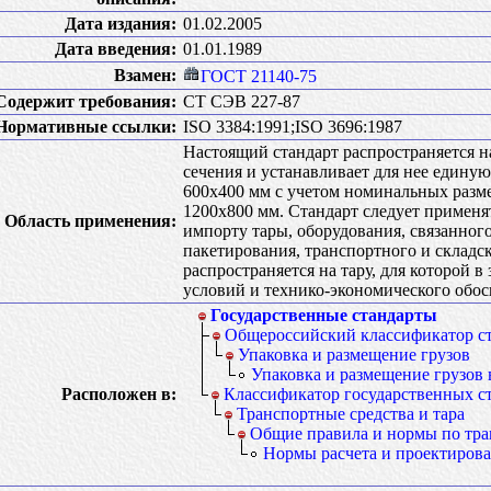
Дата издания:
01.02.2005
Дата введения:
01.01.1989
Взамен:
ГОСТ 21140-75
Содержит требования:
СТ СЭВ 227-87
Нормативные ссылки:
ISO 3384:1991;ISO 3696:1987
Настоящий стандарт распространяется н
сечения и устанавливает для нее единую
600х400 мм с учетом номинальных разм
1200х800 мм. Стандарт следует применя
Область применения:
импорту тары, оборудования, связанного
пакетирования, транспортного и складс
распространяется на тару, для которой 
условий и технико-экономического обо
Государственные стандарты
Общероссийский классификатор с
Упаковка и размещение грузов
Упаковка и размещение грузов 
Расположен в:
Классификатор государственных с
Транспортные средства и тара
Общие правила и нормы по тра
Нормы расчета и проектиров