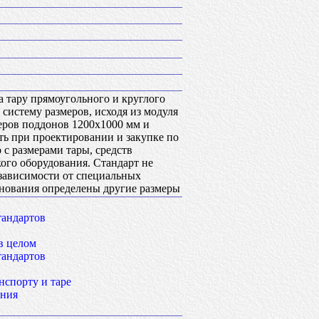
а тару прямоугольного и круглого
 систему размеров, исходя из модуля
еров поддонов 1200х1000 мм и
ть при проектировании и закупке по
 с размерами тары, средств
кого оборудования. Стандарт не
в зависимости от специальных
снования определены другие размеры
тандартов
в целом
тандартов
нспорту и таре
ания