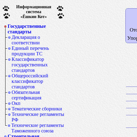
Информационная
система
«Ёшкин Кот»
Государственные
От
стандарты
Декларация о
Упо
соответствии
Единый перечень
продукции ТС
Классификатор
государственных
стандартов
Общероссийский
классификатор
стандартов
Обязательная
сертификация
Окп
Тематические сборники
Технические регламенты
РФ
Технические регламенты
Таможенного союза
Строительная