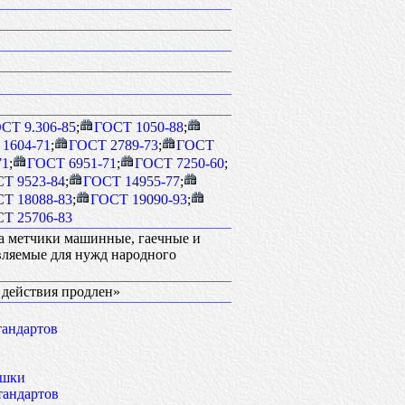
СТ 9.306-85
;
ГОСТ 1050-88
;
1604-71
;
ГОСТ 2789-73
;
ГОСТ
71
;
ГОСТ 6951-71
;
ГОСТ 7250-60
;
Т 9523-84
;
ГОСТ 14955-77
;
Т 18088-83
;
ГОСТ 19090-93
;
Т 25706-83
на метчики машинные, гаечные и
вляемые для нужд народного
к действия продлен»
тандартов
ашки
тандартов