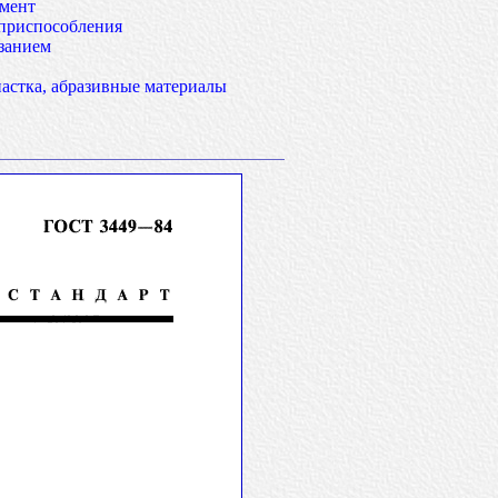
умент
приспособления
занием
настка, абразивные материалы