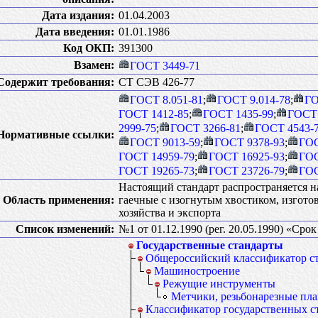
Дата издания:
01.04.2003
Дата введения:
01.01.1986
Код ОКП:
391300
Взамен:
ГОСТ 3449-71
Содержит требования:
СТ СЭВ 426-77
ГОСТ 8.051-81
;
ГОСТ 9.014-78
;
ГО
ГОСТ 1412-85
;
ГОСТ 1435-99
;
ГОСТ 
2999-75
;
ГОСТ 3266-81
;
ГОСТ 4543-
Нормативные ссылки:
ГОСТ 9013-59
;
ГОСТ 9378-93
;
ГОС
ГОСТ 14959-79
;
ГОСТ 16925-93
;
ГОС
ГОСТ 19265-73
;
ГОСТ 23726-79
;
ГОС
Настоящий стандарт распространяется 
Область применения:
гаечные с изогнутым хвостиком, изгото
хозяйства и экспорта
Список изменений:
№1 от 01.12.1990 (рег. 20.05.1990) «Сро
Государственные стандарты
Общероссийский классификатор с
Машиностроение
Режущие инструменты
Метчики, резьбонарезные пл
Классификатор государственных с