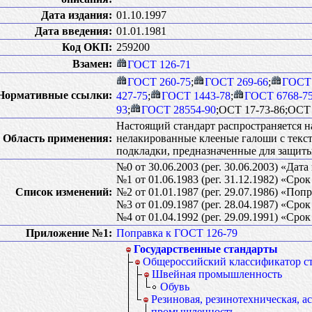
Дата издания:
01.10.1997
Дата введения:
01.01.1981
Код ОКП:
259200
Взамен:
ГОСТ 126-71
ГОСТ 260-75
;
ГОСТ 269-66
;
ГОСТ 
Нормативные ссылки:
427-75
;
ГОСТ 1443-78
;
ГОСТ 6768-7
93
;
ГОСТ 28554-90
;ОСТ 17-73-86;ОСТ 
Настоящий стандарт распространяется 
Область применения:
нелакированные клееные галоши с текст
подкладки, предназначенные для защиты
№0 от 30.06.2003 (рег. 30.06.2003) «Дат
№1 от 01.06.1983 (рег. 31.12.1982) «Сро
Список изменений:
№2 от 01.01.1987 (рег. 29.07.1986) «Поп
№3 от 01.09.1987 (рег. 28.04.1987) «Сро
№4 от 01.04.1992 (рег. 29.09.1991) «Сро
Приложение №1:
Поправка к ГОСТ 126-79
Государственные стандарты
Общероссийский классификатор с
Швейная промышленность
Обувь
Резиновая, резинотехническая, а
промышленность