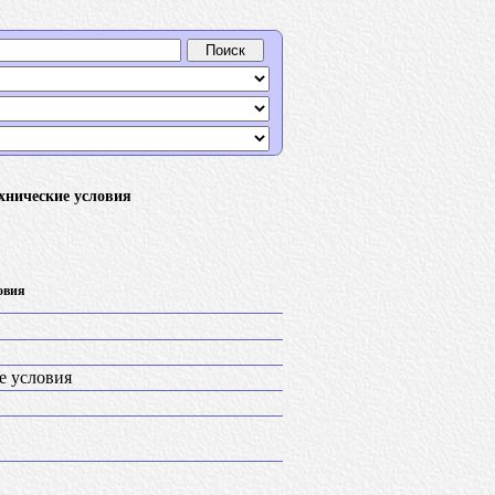
хнические условия
овия
е условия