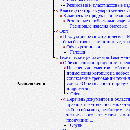
Резиновые и пластмассовые из
Классификатор государственных с
Химические продукты и резиноа
Резиновые и асбестовые издели
Резиновые изделия бытовые
Окп
Продукция резинотехническая. М
безасбестовые фрикционные, уп
Обувь резиновая
Галоши
Технические регламенты Таможенн
О безопасности продукции, пред
Перечень документов в области
применения которых на добров
соблюдение требований технич
Расположен в:
союза «О безопасности продукц
подростков»
Обувь
Перечень документов в област
правила и методы исследований
отбора образцов, необходимые
технического регламента Тамо
продукции,...
Обувь