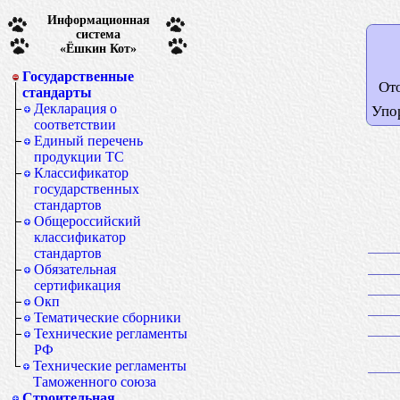
Информационная
система
«Ёшкин Кот»
Государственные
От
стандарты
Декларация о
Упо
соответствии
Единый перечень
продукции ТС
Классификатор
государственных
стандартов
Общероссийский
классификатор
стандартов
Обязательная
сертификация
Окп
Тематические сборники
Технические регламенты
РФ
Технические регламенты
Таможенного союза
Строительная