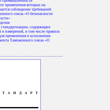
ой промышленности
тате применения которых на
вается соблюдение требований
женного союза «О безопасности
ности»
зделия
и стандартизации, содержащих
 и измерений, в том числе правила
 для применения и исполнения
амента Таможенного союза «О