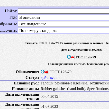
Найти:
Где:
ображать:
рядочить:
Скачать ГОСТ 126-79 Галоши резиновые клееные. Те
Дата актуализации: 01.06.2026
ГОСТ 126-79
Галоши резиновые клееные. Технические усл
Обозначение:
ГОСТ 126-79
Статус:
действует
Название рус.:
Галоши резиновые клееные. Технически
Название англ.:
Rubber galoshes (hand-built). Specifications
Дата актуализации
06.04.2015
текста:
Дата актуализации
01.07.2023
описания: