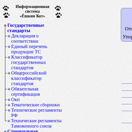
Информационная
система
«Ёшкин Кот»
Государственные
От
стандарты
Декларация о
Упо
соответствии
Единый перечень
продукции ТС
Классификатор
государственных
стандартов
Общероссийский
классификатор
стандартов
Обязательная
сертификация
Окп
Тематические сборники
Технические регламенты
РФ
Технические регламенты
Таможенного союза
Строительная