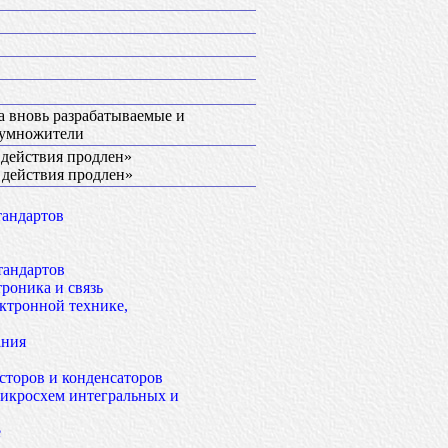
а вновь разрабатываемые и
оумножители
к действия продлен»
к действия продлен»
тандартов
тандартов
роника и связь
ктронной технике,
ания
сторов и конденсаторов
икросхем интегральных и
е