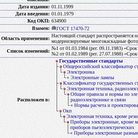
Дата издания:
01.11.1999
Дата введения:
01.01.1979
Код ОКП:
634900
Взамен:
ГОСТ 17470-72
Настоящий стандарт распространяется н
Область применения:
модернизируемые многокаскадные фот
№1 от 01.03.1984 (рег. 09.11.1983) «Сро
Список изменений:
№2 от 01.02.1989 (рег. 27.07.1988) «Сро
Государственные стандарты
Общероссийский классификатор с
Электроника
Электронные лампы
Классификатор государственных с
Электронная техника, радиоэлект
Общие правила и нормы по эле
Расположен в:
радиоэлектронике и связи
Нормы расчета и проектиров
Окп
Электронная техника, кроме рези
Приборы электронные, кроме м
приборов пьезоэлектрических
Приборы электронные разны