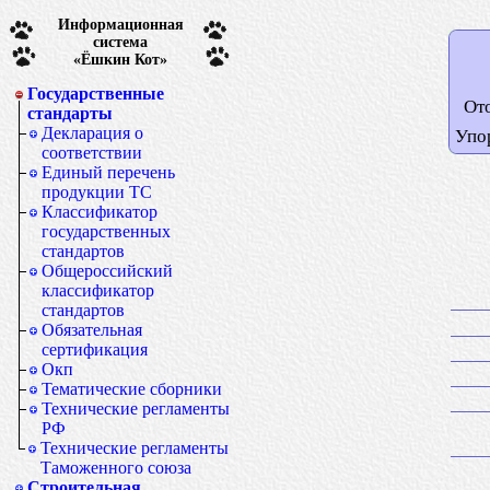
Информационная
система
«Ёшкин Кот»
Государственные
От
стандарты
Декларация о
Упо
соответствии
Единый перечень
продукции ТС
Классификатор
государственных
стандартов
Общероссийский
классификатор
стандартов
Обязательная
сертификация
Окп
Тематические сборники
Технические регламенты
РФ
Технические регламенты
Таможенного союза
Строительная