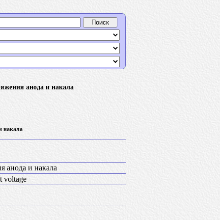
яжения анода и накала
и накала
 анода и накала
t voltage