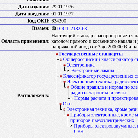
Дата издания:
29.01.1976
Дата введения:
01.01.1977
Код ОКП:
634300
Взамен:
ГОСТ 2182-63
Настоящий стандарт распространяется 
Область применения:
катодом прямого и косвенного накала и
напряжений анода от 3 до 200000 В и нак
Государственные стандарты
Общероссийский классификатор с
Электроника
Электронные лампы
Классификатор государственных с
Электронная техника, радиоэлект
Общие правила и нормы по эле
радиоэлектронике и связи
Расположен в:
Нормы расчета и проектиров
Окп
Электронная техника, кроме рези
Приборы электронные, кроме м
приборов пьезоэлектрических
Приборы электровакуумные, 
СВЧ