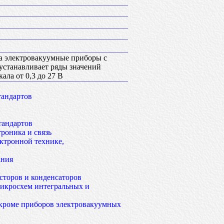
на электровакуумные приборы с
 устанавливает ряды значений
ала от 0,3 до 27 В
тандартов
тандартов
роника и связь
ктронной технике,
ания
сторов и конденсаторов
икросхем интегральных и
кроме приборов электровакуумных