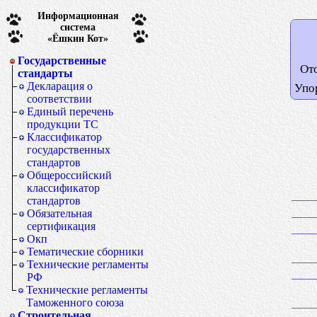
Информационная
система
«Ёшкин Кот»
Государственные
От
стандарты
Декларация о
Упо
соответствии
Единый перечень
продукции ТС
Классификатор
государственных
стандартов
Общероссийский
классификатор
стандартов
Обязательная
сертификация
Окп
Тематические сборники
Технические регламенты
РФ
Технические регламенты
Таможенного союза
Строительная