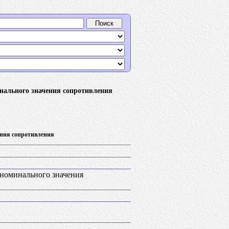
нального значения сопротивления
ения сопротивления
 номинального значения