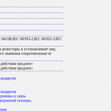
C 60190;IEC 60393-2;IEC 60393-3;IEC
а резисторы и устанавливает ряд
го значения сопротивления от
к действия продлен»
к действия продлен»
тандартов
тандартов
роника и связь
ктронной технике,
ания