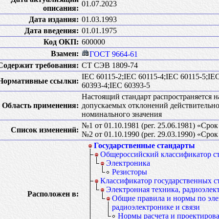
01.07.2023
описания:
Дата издания:
01.03.1993
Дата введения:
01.01.1975
Код ОКП:
600000
Взамен:
ГОСТ 9664-61
Содержит требования:
СТ СЭВ 1809-74
IEC 60115-2;IEC 60115-4;IEC 60115-5;IE
Нормативные ссылки:
60393-4;IEC 60393-5
Настоящий стандарт распространяется н
Область применения:
допускаемых отклонений действительно
номинального значения
№1 от 01.10.1981 (рег. 25.06.1981) «Сро
Список изменений:
№2 от 01.10.1990 (рег. 29.03.1990) «Сро
Государственные стандарты
Общероссийский классификатор с
Электроника
Резисторы
Классификатор государственных с
Электронная техника, радиоэлект
Расположен в:
Общие правила и нормы по эле
радиоэлектронике и связи
Нормы расчета и проектиров