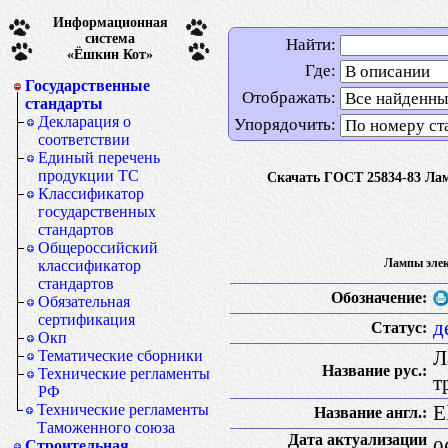
Информационная
система
Найти:
«Ёшкин Кот»
Где:
Государственные
Отображать:
стандарты
Декларация о
Упорядочить:
соответствии
Единый перечень
продукции ТС
Скачать ГОСТ 25834-83 Лам
Классификатор
государственных
стандартов
Общероссийский
Лампы элек
классификатор
стандартов
Обозначение:
Обязательная
сертификация
д
Статус:
Окп
Л
Тематические сборники
Название рус.:
Технические регламенты
т
РФ
E
Технические регламенты
Название англ.:
Таможенного союза
Дата актуализации
0
Строительная