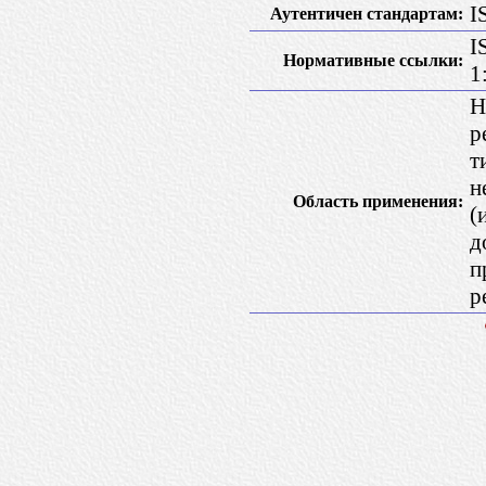
I
Аутентичен стандартам:
I
Нормативные ссылки:
1
Н
р
т
н
Область применения:
(
д
п
р