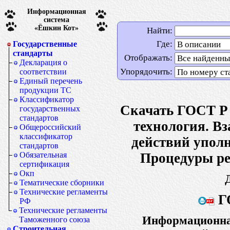
Информационная
система
«Ёшкин Кот»
Найти:
Где:
Государственные
стандарты
Отображать:
Декларация о
Упорядочить:
соответствии
Единый перечень
продукции ТС
Классификатор
Скачать ГОСТ Р
государственных
стандартов
технология. В
Общероссийский
классификатор
действий упол
стандартов
Процедуры ре
Обязательная
сертификация
Окп
Тематические сборники
Технические регламенты
Г
РФ
Технические регламенты
Информационная
Таможенного союза
Строительная