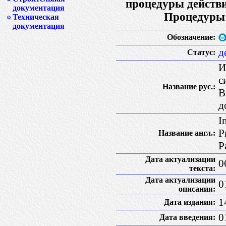
процедуры действи
документация
Процедуры 
Техническая
документация
Обозначение:
д
Статус:
И
с
Название рус.:
В
д
I
P
Название англ.:
P
Дата актуализации
0
текста:
Дата актуализации
0
описания:
1
Дата издания:
0
Дата введения: