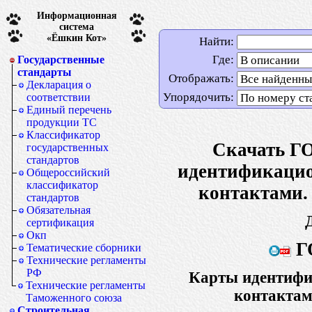
Информационная
система
«Ёшкин Кот»
Найти:
Где:
Государственные
стандарты
Отображать:
Декларация о
Упорядочить:
соответствии
Единый перечень
продукции ТС
Классификатор
Скачать Г
государственных
стандартов
идентификацио
Общероссийский
классификатор
контактами.
стандартов
Обязательная
сертификация
Окп
Г
Тематические сборники
Технические регламенты
РФ
Карты идентифи
Технические регламенты
контактам
Таможенного союза
Строительная