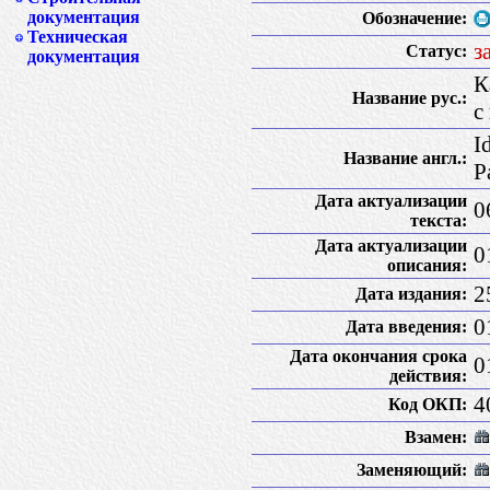
документация
Обозначение:
Техническая
з
Статус:
документация
К
Название рус.:
с
I
Название англ.:
P
Дата актуализации
0
текста:
Дата актуализации
0
описания:
2
Дата издания:
0
Дата введения:
Дата окончания срока
0
действия:
4
Код ОКП:
Взамен:
Заменяющий: