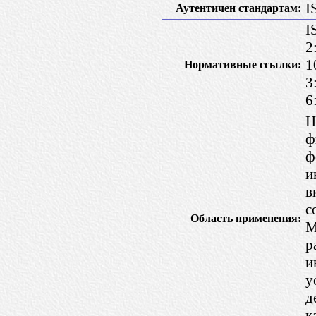
I
Аутентичен стандартам:
I
2
1
Нормативные ссылки:
3
6
Н
ф
ф
и
в
с
Область применения:
М
р
и
у
д
к