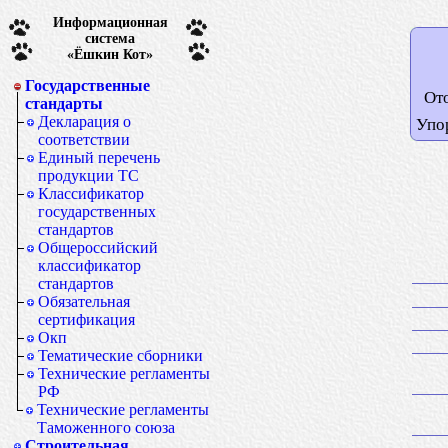
Информационная
система
«Ёшкин Кот»
Государственные
От
стандарты
Декларация о
Упо
соответствии
Единый перечень
продукции ТС
Классификатор
государственных
стандартов
Общероссийский
классификатор
стандартов
Обязательная
сертификация
Окп
Тематические сборники
Технические регламенты
РФ
Технические регламенты
Таможенного союза
Строительная