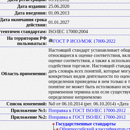
Дата издания:
25.06.2020
Дата введения:
01.09.2013
Дата окончания срока
01.01.2027
действия:
тентичен стандартам:
ISO/IEC 17000:2004
На территории РФ
ГОСТ Р ИСО/МЭК 17000-2022
пользоваться:
Настоящий стандарт устанавливает общ
относящиеся к оценке соответствия, вк
оценке соответствия, а также к использ
содействия торговле. Настоящий стандар
дать словарь всех понятий, которые мо
Область применения:
конкретных видов деятельности по оцен
определения приведены в нем только в т
понятие не может быть истолковано исх
применения термина или если существу
определение неприемлемо
Список изменений:
№0 от 06.10.2014 (рег. 06.10.2014) «Дат
Приложение №1:
Поправка к ГОСТ ISO/IEC 17000-2012
Приложение №2:
Поправка к ГОСТ ISO/IEC 17000-2012
Государственные стандарты
Общероссийский классификатор с