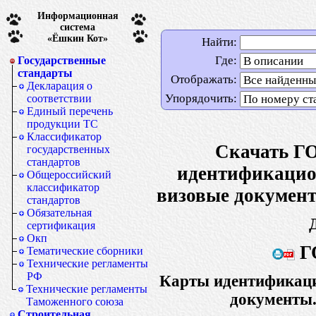
Информационная
система
«Ёшкин Кот»
Найти:
Где:
Государственные
стандарты
Отображать:
Декларация о
Упорядочить:
соответствии
Единый перечень
продукции ТС
Классификатор
Скачать Г
государственных
стандартов
идентификацио
Общероссийский
классификатор
визовые докумен
стандартов
Обязательная
сертификация
Окп
Г
Тематические сборники
Технические регламенты
РФ
Карты идентификац
Технические регламенты
документы.
Таможенного союза
Строительная