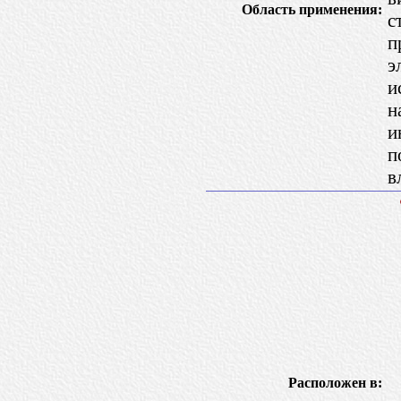
Область применения:
с
п
э
и
н
и
п
в
Расположен в: