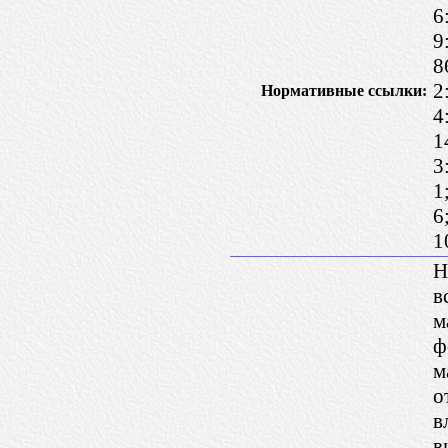
6
9
8
2
Нормативные ссылки:
4
1
3
1
6
1
Н
в
м
ф
м
о
в
в