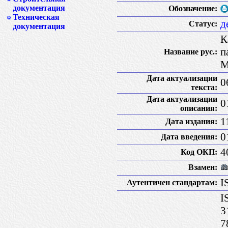
документация
Обозначение:
Техническая
д
Статус:
документация
К
п
Название рус.:
М
Дата актуализации
0
текста:
Дата актуализации
0
описания:
1
Дата издания:
0
Дата введения:
4
Код ОКП:
Взамен:
I
Аутентичен стандартам:
I
3
7