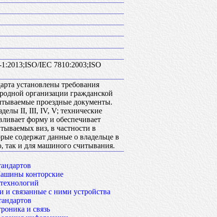
-1:2013;ISO/IEC 7810:2003;ISO
дарта установлены требования
родной организации гражданской
тываемые проездные документы.
лы II, III, IV, V; технические
вливает форму и обеспечивает
тываемых виз, в частности в
орые содержат данные о владельце в
о, так и для машиного считывания.
тандартов
ашины конторские
технологий
 и связанные с ними устройства
тандартов
роника и связь