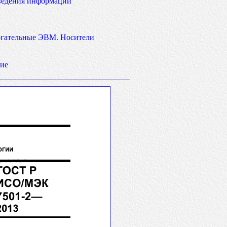
зведения информации
огательные ЭВМ. Носители
ие