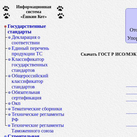
Информационная
система
«Ёшкин Кот»
Государственные
От
стандарты
Декларация о
Упо
соответствии
Единый перечень
продукции ТС
Скачать ГОСТ Р ИСО/МЭК 7
Классификатор
государственных
стандартов
Общероссийский
классификатор
стандартов
Обязательная
сертификация
Окп
Тематические сборники
Технические регламенты
РФ
Технические регламенты
Таможенного союза
Строительная