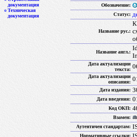
документация
Обозначение:
Техническая
д
Статус:
документация
К
с
Название рус.:
о
I
Название англ.:
I
Дата актуализации
0
текста:
Дата актуализации
0
описания:
3
Дата издания:
0
Дата введения:
4
Код ОКП:
Взамен:
I
Аутентичен стандартам:
I
Нормативные ссылки: