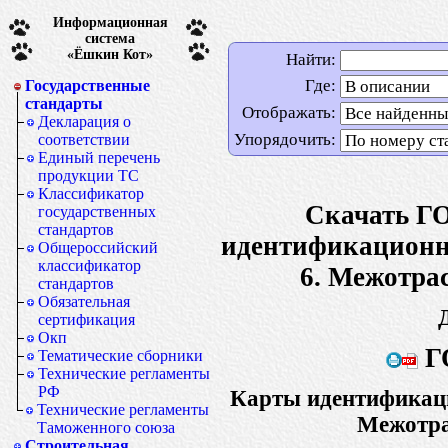
Информационная
система
«Ёшкин Кот»
Найти:
Где:
Государственные
стандарты
Отображать:
Декларация о
Упорядочить:
соответствии
Единый перечень
продукции ТС
Классификатор
Скачать Г
государственных
стандартов
идентификационны
Общероссийский
классификатор
6. Межотра
стандартов
Обязательная
сертификация
Окп
Г
Тематические сборники
Технические регламенты
РФ
Карты идентификаци
Технические регламенты
Межотра
Таможенного союза
Строительная