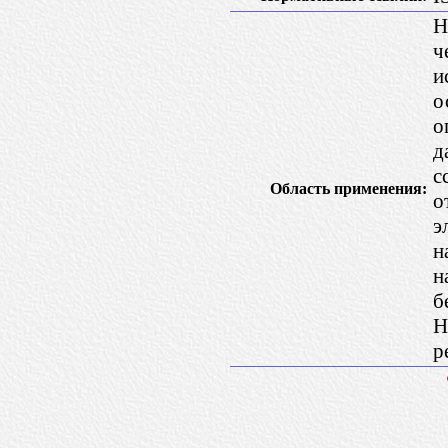
Н
ч
и
о
о
д
с
Область применения:
о
э
н
н
б
Н
р