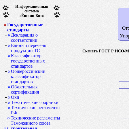
Информационная
система
«Ёшкин Кот»
Государственные
От
стандарты
Декларация о
Упо
соответствии
Единый перечень
продукции ТС
Скачать ГОСТ Р ИСО/МЭК
Классификатор
государственных
стандартов
Общероссийский
классификатор
стандартов
Обязательная
сертификация
Окп
Тематические сборники
Технические регламенты
РФ
Технические регламенты
Таможенного союза
Строительная