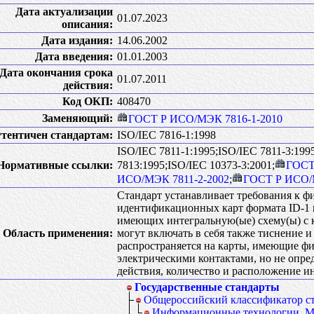
Дата актуализации
01.07.2023
описания:
Дата издания:
14.06.2002
Дата введения:
01.01.2003
Дата окончания срока
01.07.2011
действия:
Код ОКП:
408470
Заменяющий:
ГОСТ Р ИСО/МЭК 7816-1-2010
тентичен стандартам:
ISO/IEC 7816-1:1998
ISO/IEC 7811-1:1995;ISO/IEC 7811-3:199
Нормативные ссылки:
7813:1995;ISO/IEC 10373-3:2001;
ГОСТ
ИСО/МЭК 7811-2-2002
;
ГОСТ Р ИСО/
Стандарт устанавливает требования к ф
идентификационных карт формата ID-
имеющих интегральную(ые) схему(ы) с 
Область применения:
могут включать в себя также тиснение и
распространяется на карты, имеющие ф
электрическими контактами, но не опр
действия, количество и расположение и
Государственные стандарты
Общероссийский классификатор с
Информационные технологии. М