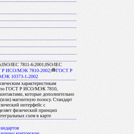
5;ISO/IEC 7811-6:2001;ISO/IEC
 Р ИСО/МЭК 7810-2002
;
ГОСТ Р
МЭК 10373-1-2002
изическим характеристикам
1 по ГОСТ Р ИСО/МЭК 7810,
контактами, которые дополнительно
 (или) магнитную полосу. Стандарт
изический интерфейс с
еделяет физический принцип
нтегральных схем в карте
тандартов
ашины конторские