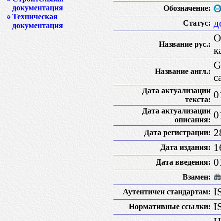
документация
Обозначение:
Техническая
д
Статус:
документация
О
Название рус.:
к
G
Название англ.:
c
Дата актуализации
0
текста:
Дата актуализации
0
описания:
2
Дата регистрации:
1
Дата издания:
0
Дата введения:
Взамен:
I
Аутентичен стандартам:
I
Нормативные ссылки: