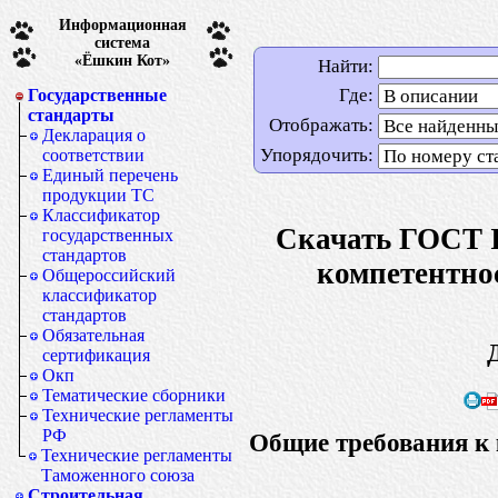
Информационная
система
«Ёшкин Кот»
Найти:
Где:
Государственные
стандарты
Отображать:
Декларация о
Упорядочить:
соответствии
Единый перечень
продукции ТС
Классификатор
Скачать ГОСТ I
государственных
стандартов
компетентно
Общероссийский
классификатор
стандартов
Обязательная
сертификация
Окп
Тематические сборники
Технические регламенты
РФ
Общие требования к
Технические регламенты
Таможенного союза
Строительная