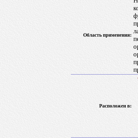
Н
к
ф
п
л
Область применения:
п
о
о
п
п
Расположен в: