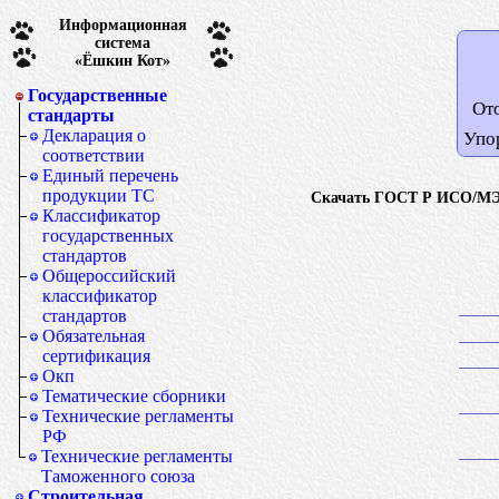
Информационная
система
«Ёшкин Кот»
Государственные
От
стандарты
Декларация о
Упо
соответствии
Единый перечень
продукции ТС
Скачать ГОСТ Р ИСО/МЭК 
Классификатор
государственных
стандартов
Общероссийский
классификатор
стандартов
Обязательная
сертификация
Окп
Тематические сборники
Технические регламенты
РФ
Технические регламенты
Таможенного союза
Строительная