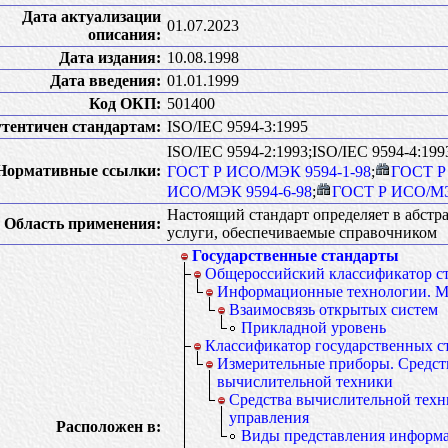
Дата актуализации
01.07.2023
описания:
Дата издания:
10.08.1998
Дата введения:
01.01.1999
Код ОКП:
501400
тентичен стандартам:
ISO/IEC 9594-3:1995
ISO/IEC 9594-2:1993;ISO/IEC 9594-4:199
Нормативные ссылки:
ГОСТ Р ИСО/МЭК 9594-1-98
;
ГОСТ Р
ИСО/МЭК 9594-6-98
;
ГОСТ Р ИСО/МЭ
Настоящий стандарт определяет в абст
Область применения:
услуги, обеспечиваемые справочником
Государственные стандарты
Общероссийский классификатор с
Информационные технологии. М
Взаимосвязь открытых систем
Прикладной уровень
Классификатор государственных с
Измерительные приборы. Средст
вычислительной техники
Средства вычислительной техн
управления
Расположен в:
Виды представления информа