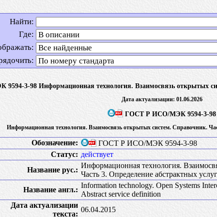
Найти:
Где:
ображать:
рядочить:
9594-3-98 Информационная технология. Взаимосвязь открытых сист
Дата актуализации: 01.06.2026
ГОСТ Р ИСО/МЭК 9594-3-98
Информационная технология. Взаимосвязь открытых систем. Справочник. Час
Обозначение:
ГОСТ Р ИСО/МЭК 9594-3-98
Статус:
действует
Информационная технология. Взаимосвя
Название рус.:
Часть 3. Определение абстрактных услу
Information technology. Open Systems Interc
Название англ.:
Abstract service definition
Дата актуализации
06.04.2015
текста: