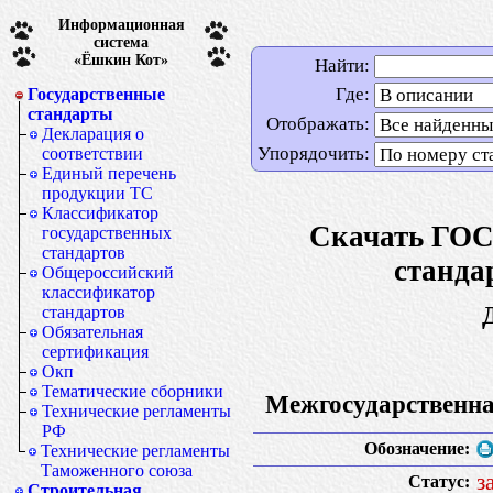
Информационная
система
«Ёшкин Кот»
Найти:
Где:
Государственные
стандарты
Отображать:
Декларация о
Упорядочить:
соответствии
Единый перечень
продукции ТС
Классификатор
Скачать ГОСТ
государственных
стандартов
станда
Общероссийский
классификатор
стандартов
Обязательная
сертификация
Окп
Тематические сборники
Межгосударственна
Технические регламенты
РФ
Обозначение:
Технические регламенты
Таможенного союза
з
Статус:
Строительная