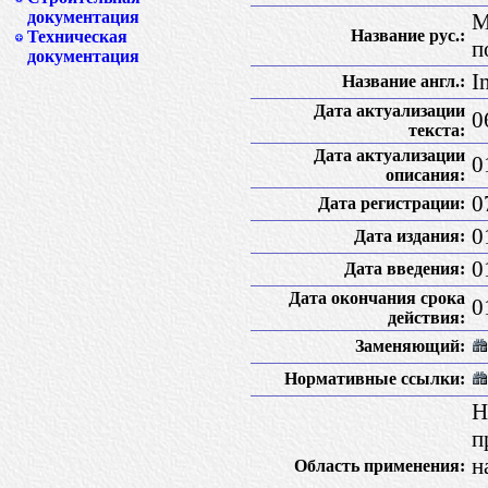
документация
М
Название рус.:
Техническая
п
документация
I
Название англ.:
Дата актуализации
0
текста:
Дата актуализации
0
описания:
0
Дата регистрации:
0
Дата издания:
0
Дата введения:
Дата окончания срока
0
действия:
Заменяющий:
Нормативные ссылки:
Н
п
н
Область применения: