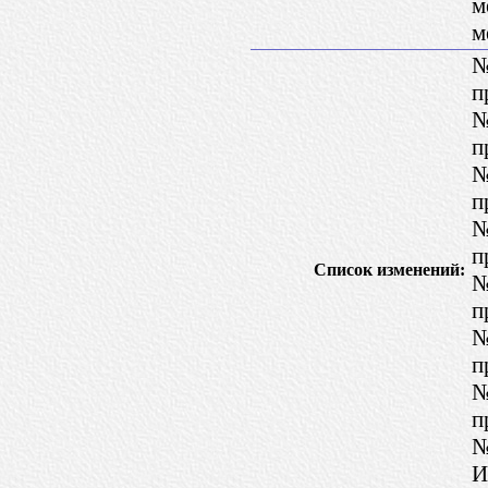
м
м
№
п
№
п
№
п
№
п
Список изменений:
№
п
№
п
№
п
№
И