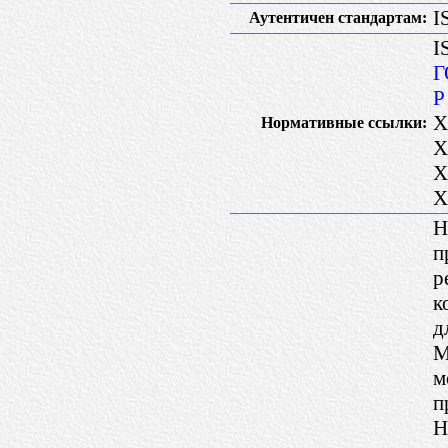
I
Аутентичен стандартам:
I
Г
Р
X
Нормативные ссылки:
X
X
X
Н
п
р
к
д
М
м
п
Н