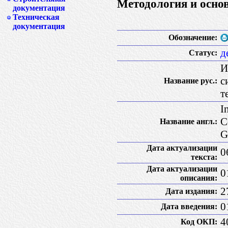
Методология и основ
документация
Техническая
документация
Обозначение:
д
Статус:
И
с
Название рус.:
т
I
C
Название англ.:
G
Дата актуализации
0
текста:
Дата актуализации
0
описания:
2
Дата издания:
0
Дата введения:
4
Код ОКП: