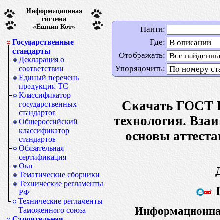
Информационная
система
«Ёшкин Кот»
Найти:
Где:
Государственные
стандарты
Отображать:
Декларация о
Упорядочить:
соответствии
Единый перечень
продукции ТС
Классификатор
Скачать ГОСТ 
государственных
стандартов
технология. Вза
Общероссийский
классификатор
основы аттеста
стандартов
Обязательная
сертификация
Окп
Тематические сборники
Технические регламенты
Г
РФ
Технические регламенты
Информационная
Таможенного союза
Строительная