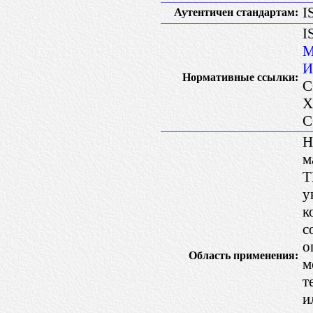
I
Аутентичен стандартам:
I
М
И
Нормативные ссылки:
C
X
C
Н
м
Т
у
к
с
о
Область применения:
м
т
и