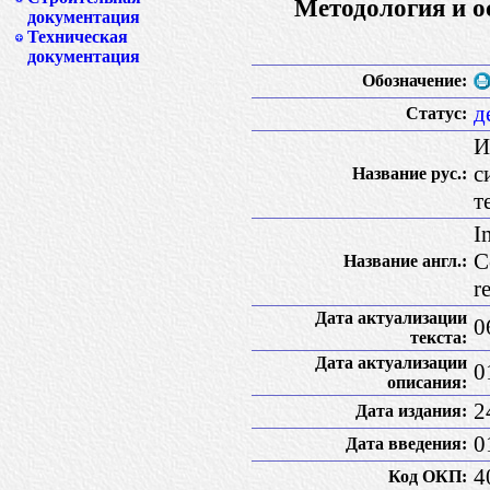
Методология и о
документация
Техническая
документация
Обозначение:
д
Статус:
И
с
Название рус.:
т
I
C
Название англ.:
r
Дата актуализации
0
текста:
Дата актуализации
0
описания:
2
Дата издания:
0
Дата введения:
4
Код ОКП: