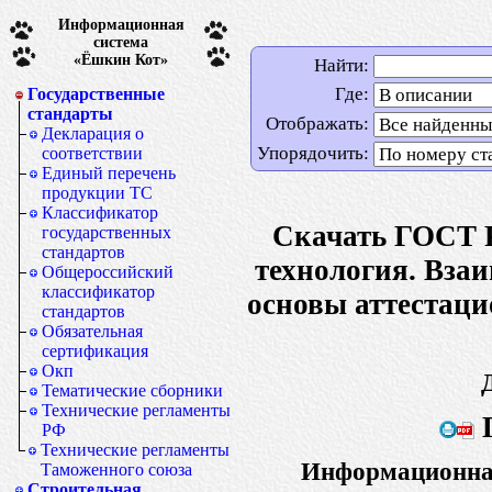
Информационная
система
«Ёшкин Кот»
Найти:
Где:
Государственные
стандарты
Отображать:
Декларация о
Упорядочить:
соответствии
Единый перечень
продукции ТС
Классификатор
Скачать ГОСТ 
государственных
стандартов
технология. Вза
Общероссийский
классификатор
основы аттестаци
стандартов
Обязательная
сертификация
Окп
Тематические сборники
Технические регламенты
Г
РФ
Технические регламенты
Информационная
Таможенного союза
Строительная