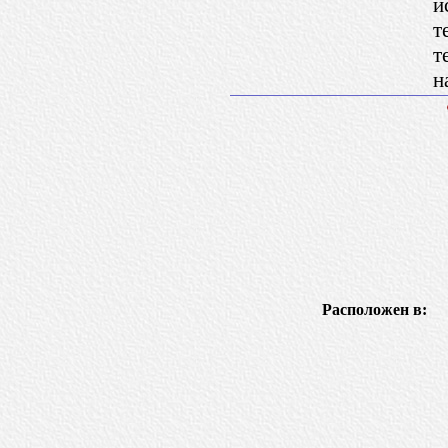
и
т
т
н
Расположен в: