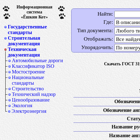
Информационная
система
Найти:
«Ёшкин Кот»
Где:
Государственные
Тип документа:
стандарты
Строительная
Отображать:
документация
Упорядочить:
Техническая
документация
Автомобильные дороги
Скачать ГОСТ 319
Классификатор ISO
Мостостроение
Национальные
стандарты
Строительство
Технический надзор
Ценообразование
Обозначени
Экология
Обозначение анг
Электроэнергия
Стату
Название рус
Название англ