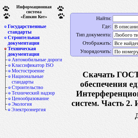
Информационная
система
«Ёшкин Кот»
Найти:
Где:
Государственные
стандарты
Тип документа:
Строительная
Отображать:
документация
Техническая
Упорядочить:
документация
Автомобильные дороги
Классификатор ISO
Мостостроение
Скачать ГОСТ 
Национальные
стандарты
обеспечения е
Строительство
Интерференцион
Технический надзор
Ценообразование
систем. Часть 2.
Экология
Электроэнергия