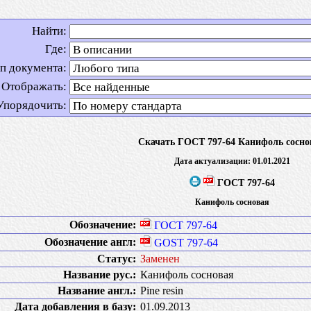
Найти:
Где:
п документа:
Отображать:
Упорядочить:
Скачать ГОСТ 797-64 Канифоль сосно
Дата актуализации: 01.01.2021
ГОСТ 797-64
Канифоль сосновая
Обозначение:
ГОСТ 797-64
Обозначение англ:
GOST 797-64
Статус:
Заменен
Название рус.:
Канифоль сосновая
Название англ.:
Pine resin
Дата добавления в базу:
01.09.2013