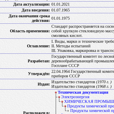
Дата актуализации:
01.01.2021
Дата введения:
01.07.1965
Дата окончания срока
01.01.1975
действия:
Стандарт распространяется на сос
Область применения:
собой хрупкую стекловидную массу
смоляных кислот.
I. Виды, марки и технические треб
Оглавление:
II. Методы испытаний
III. Упаковка, маркировка и транс
Государственный комитет по лесно
Разработан:
деревообрабатывающей промышленн
Госплане СССР
22.04.1964 Государственный комите
Утверждён:
приборов СССР
Издательство стандартов
(1970 г. )
Издан:
Издательство стандартов
(1968 г. )
Техническая документация
Электроэнергия
ХИМИЧЕСКАЯ ПРОМЫШ
Продукты химической пр
Продукты химической п
Расположен в: