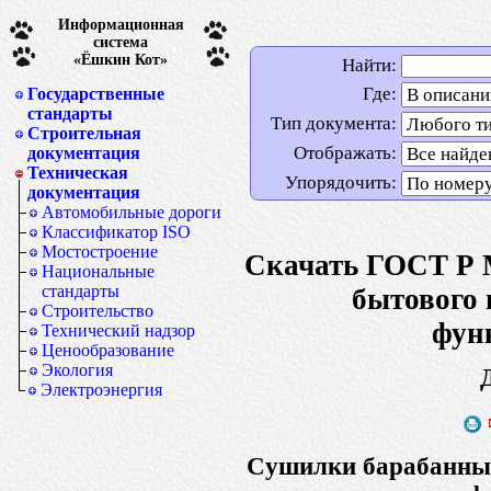
Информационная
система
«Ёшкин Кот»
Найти:
Где:
Государственные
стандарты
Тип документа:
Строительная
Отображать:
документация
Техническая
Упорядочить:
документация
Автомобильные дороги
Классификатор ISO
Мостостроение
Скачать ГОСТ Р 
Национальные
стандарты
бытового 
Строительство
фун
Технический надзор
Ценообразование
Экология
Электроэнергия
Cушилки барабанные