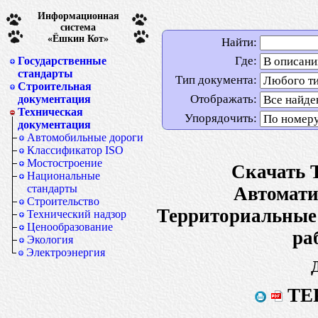
Информационная
система
«Ёшкин Кот»
Найти:
Где:
Государственные
стандарты
Тип документа:
Строительная
Отображать:
документация
Техническая
Упорядочить:
документация
Автомобильные дороги
Классификатор ISO
Мостостроение
Скачать 
Национальные
стандарты
Автомати
Строительство
Территориальные
Технический надзор
Ценообразование
ра
Экология
Электроэнергия
ТЕР