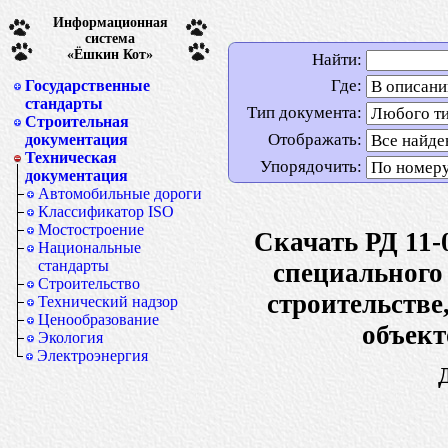
Информационная
система
«Ёшкин Кот»
Найти:
Где:
Государственные
стандарты
Тип документа:
Строительная
Отображать:
документация
Техническая
Упорядочить:
документация
Автомобильные дороги
Классификатор ISO
Мостостроение
Скачать РД 11-
Национальные
стандарты
специального
Строительство
строительстве
Технический надзор
Ценообразование
объект
Экология
Электроэнергия