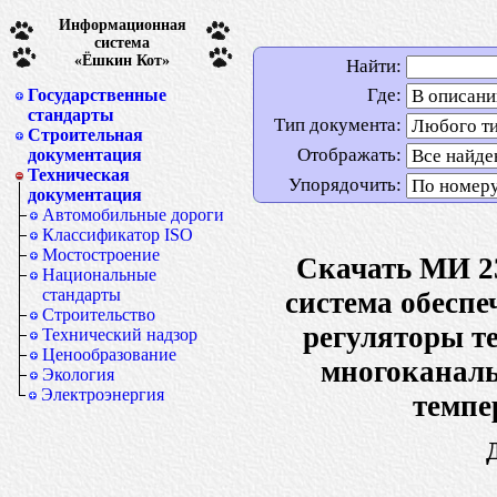
Информационная
система
«Ёшкин Кот»
Найти:
Где:
Государственные
стандарты
Тип документа:
Строительная
Отображать:
документация
Техническая
Упорядочить:
документация
Автомобильные дороги
Классификатор ISO
Мостостроение
Скачать МИ 23
Национальные
стандарты
система обеспе
Строительство
регуляторы т
Технический надзор
Ценообразование
многоканал
Экология
Электроэнергия
темпе