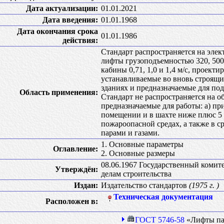
Дата актуализации:
01.01.2021
Дата введения:
01.01.1968
Дата окончания срока
01.01.1986
действия:
Стандарт распространяется на эле
лифты грузоподъемностью 320, 500
кабины 0,71, 1,0 и 1,4 м/с, проект
устанавливаемые во вновь строящ
зданиях и предназначаемые для под
Область применения:
Стандарт не распространяется на 
предназначаемые для работы: а) п
помещении и в шахте ниже плюс 5 
пожароопасной средах, а также в 
парами и газами.
1. Основные параметры
Оглавление:
2. Основные размеры
08.06.1967 Государственный коми
Утверждён:
делам строительства
Издан:
Издательство стандартов
(1975 г. )
Техническая документация
Расположен в:
ГОСТ 5746-58
«Лифты па