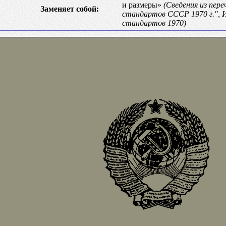
и размеры»
(Сведения из пер
Заменяет собой:
стандартов СССР 1970 г.",
стандартов 1970)