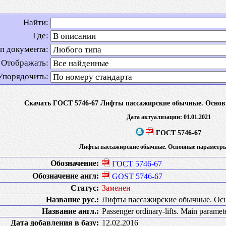
Найти:
Где:
п документа:
Отображать:
Упорядочить:
Скачать ГОСТ 5746-67 Лифты пассажирские обычные. Осно
Дата актуализации: 01.01.2021
ГОСТ 5746-67
Лифты пассажирские обычные. Основные параметры
Обозначение:
ГОСТ 5746-67
Обозначение англ:
GOST 5746-67
Статус:
Заменен
Название рус.:
Лифты пассажирские обычные. Ос
Название англ.:
Passenger ordinary-lifts. Main parame
Дата добавления в базу:
12.02.2016