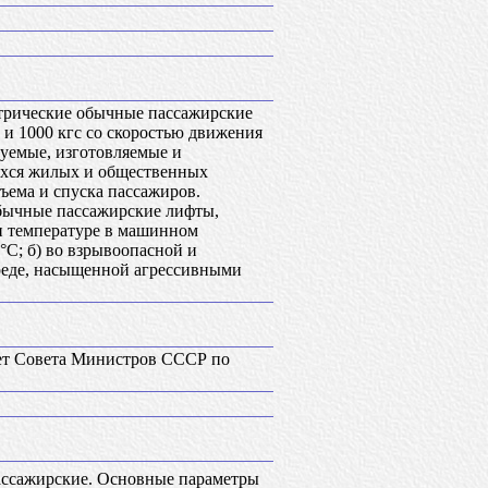
ктрические обычные пассажирские
 и 1000 кгс со скоростью движения
ируемые, изготовляемые и
ихся жилых и общественных
ъема и спуска пассажиров.
обычные пассажирские лифты,
ри температуре в машинном
°С; б) во взрывоопасной и
среде, насыщенной агрессивными
тет Совета Министров СССР по
ссажирские. Основные параметры