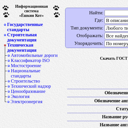
Информационная
система
Найти:
«Ёшкин Кот»
Где:
Государственные
Тип документа:
стандарты
Строительная
Отображать:
документация
Упорядочить:
Техническая
документация
Автомобильные дороги
Скачать ГОСТ 
Классификатор ISO
Мостостроение
Национальные
стандарты
Строительство
Технический надзор
Ценообразование
Обозначени
Экология
Обозначение анг
Электроэнергия
Стату
Название рус
Название англ