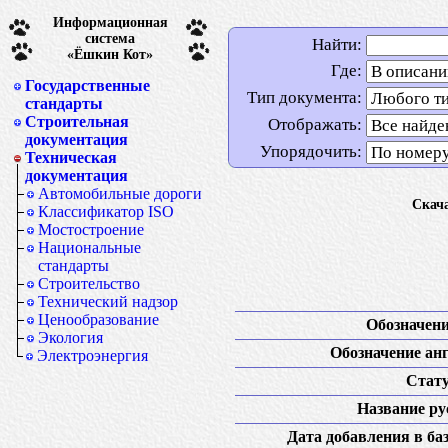
Информационная
система
Найти:
«Ёшкин Кот»
Где:
Государственные
Тип документа:
стандарты
Строительная
Отображать:
документация
Упорядочить:
Техническая
документация
Автомобильные дороги
Скач
Классификатор ISO
Мостостроение
Национальные
стандарты
Строительство
Технический надзор
Ценообразование
Обозначени
Экология
Обозначение анг
Электроэнергия
Стату
Название рус
Дата добавления в баз