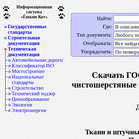
Информационная
система
«Ёшкин Кот»
Найти:
Где:
Государственные
стандарты
Тип документа:
Строительная
Отображать:
документация
Техническая
Упорядочить:
документация
Автомобильные дороги
Классификатор ISO
Мостостроение
Скачать ГО
Национальные
стандарты
чистошерстяные 
Строительство
Технический надзор
Ценообразование
Экология
Электроэнергия
Ткани и штучны