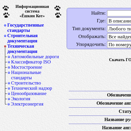
Информационная
система
Найти:
«Ёшкин Кот»
Где:
Государственные
Тип документа:
стандарты
Строительная
Отображать:
документация
Упорядочить:
Техническая
документация
Автомобильные дороги
Скачать ГО
Классификатор ISO
Мостостроение
Национальные
стандарты
Строительство
Технический надзор
Ценообразование
Обозначени
Экология
Обозначение анг
Электроэнергия
Стату
Название рус
Название англ