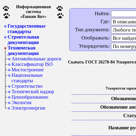
Информационная
система
Найти:
«Ёшкин Кот»
Где:
Государственные
Тип документа:
стандарты
Строительная
Отображать:
документация
Упорядочить:
Техническая
документация
Автомобильные дороги
Скачать ГОСТ 26278-84 Ускорите
Классификатор ISO
Мостостроение
Национальные
стандарты
Строительство
Ускорители заря
Технический надзор
Ценообразование
Обозначени
Экология
Обозначение анг
Электроэнергия
Стату
Название рус