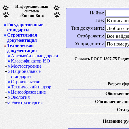
Информационная
система
Найти:
«Ёшкин Кот»
Где:
Государственные
Тип документа:
стандарты
Строительная
Отображать:
документация
Упорядочить:
Техническая
документация
Автомобильные дороги
Скачать ГОСТ 1807-75 Радиу
Классификатор ISO
Мостостроение
Национальные
стандарты
Строительство
Радиусы сфер
Технический надзор
Ценообразование
Обозначени
Экология
Обозначение анг
Электроэнергия
Стату
Название рус