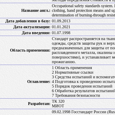
Occupational safety standards system. F
Название англ.:
clothing, hand protection means and up
determination of burning-through resis
Дата добавления в базу:
01.09.2013
Дата актуализации:
01.01.2021
Дата введения:
01.07.1998
Стандарт распространяется на тка
одежды, средств защиты рук и верх
предназначенных для защиты от по
Область применения:
расплавденного металла, окалины 
поверхностями), и устанавливает м
прожиганию.
1 Область применения
2 Нормативные ссылки
3 Средства испытаний и вспомогат
Оглавление:
4 Подготовка к проведению испыт
5 Порядок проведения испытаний
6 Обработка результатов испытани
7 Требования безопасности
ТК 320
Разработан:
МИОТ
09.02.1998 Госстандарт России
(Rus