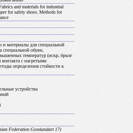
abrics and materials for industrial
per for safety shoes. Methods for
tance
ни и материалы для специальной
а специальной обуви,
вышенных температур (искр, брызг
и контакта с нагретыми
етоды определения стойкости к
ельные устройства
аний
й
sian Federation Gosstandart 17)