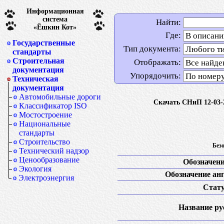
Информационная
система
Найти:
«Ёшкин Кот»
Где:
Государственные
Тип документа:
стандарты
Строительная
Отображать:
документация
Упорядочить:
Техническая
документация
Автомобильные дороги
Скачать СНиП 12-03-2
Классификатор ISO
Мостостроение
Национальные
стандарты
Строительство
Безо
Технический надзор
Ценообразование
Обозначени
Экология
Обозначение анг
Электроэнергия
Стату
Название рус