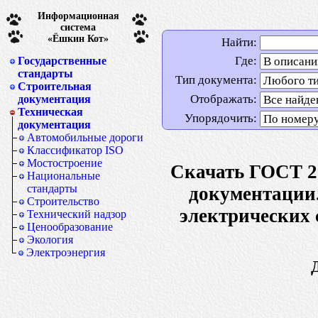
Информационная
система
«Ёшкин Кот»
Найти:
Где:
Государственные
стандарты
Тип документа:
Строительная
Отображать:
документация
Техническая
Упорядочить:
документация
Автомобильные дороги
Классификатор ISO
Мостостроение
Скачать ГОСТ 2.
Национальные
стандарты
документации.
Строительство
электрических 
Технический надзор
Ценообразование
Экология
Электроэнергия