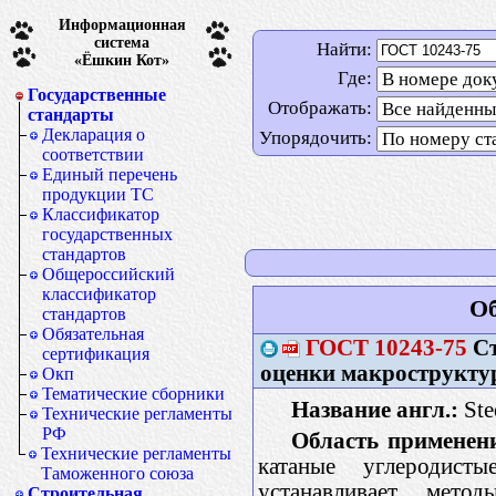
Информационная
система
Найти:
«Ёшкин Кот»
Где:
Государственные
Отображать:
стандарты
Декларация о
Упорядочить:
соответствии
Единый перечень
продукции ТС
Классификатор
государственных
стандартов
Общероссийский
классификатор
Об
стандартов
Обязательная
ГОСТ
10243-75
Ст
сертификация
оценки макрострукт
Окп
Тематические сборники
Название англ.:
Ste
Технические регламенты
РФ
Область применен
Технические регламенты
катаные углеродист
Таможенного союза
устанавливает мет
Строительная