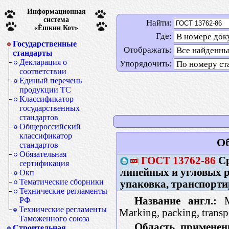
Информационная
система
Найти:
«Ёшкин Кот»
Где:
Государственные
Отображать:
стандарты
Декларация о
Упорядочить:
соответствии
Единый перечень
продукции ТС
Классификатор
государственных
стандартов
Общероссийский
классификатор
Об
стандартов
Обязательная
ГОСТ
13762-86
Ср
сертификация
линейных и угловых 
Окп
Тематические сборники
упаковка, транспорти
Технические регламенты
Название англ.:
Me
РФ
Технические регламенты
Marking, packing, transp
Таможенного союза
Область применен
Строительная