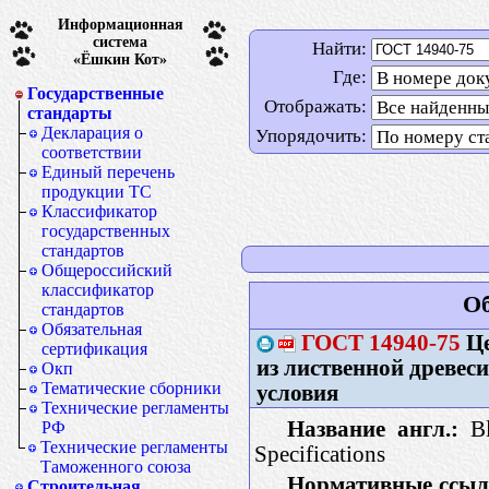
Информационная
система
Найти:
«Ёшкин Кот»
Где:
Государственные
Отображать:
стандарты
Декларация о
Упорядочить:
соответствии
Единый перечень
продукции ТС
Классификатор
государственных
стандартов
Общероссийский
классификатор
Об
стандартов
Обязательная
ГОСТ
14940-75
Це
сертификация
из лиственной древес
Окп
Тематические сборники
условия
Технические регламенты
Название англ.:
Bl
РФ
Технические регламенты
Specifications
Таможенного союза
Нормативные ссыл
Строительная