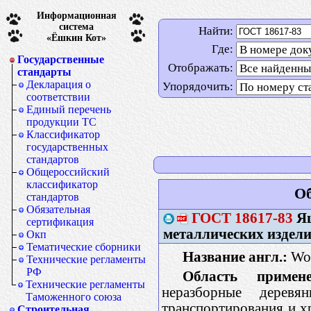
Информационная
система
Найти:
«Ёшкин Кот»
Где:
Государственные
Отображать:
стандарты
Декларация о
Упорядочить:
соответствии
Единый перечень
продукции ТС
Классификатор
государственных
стандартов
Общероссийский
классификатор
Об
стандартов
Обязательная
ГОСТ
18617-83
Ящ
сертификация
металлических издели
Окп
Тематические сборники
Название англ.:
Woo
Технические регламенты
РФ
Область примене
Технические регламенты
неразборные деревя
Таможенного союза
транспортирования и х
Строительная