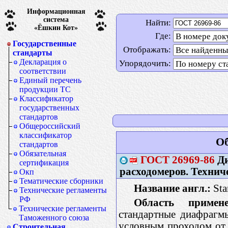
Информационная
система
Найти:
«Ёшкин Кот»
Где:
Государственные
Отображать:
стандарты
Декларация о
Упорядочить:
соответствии
Единый перечень
продукции ТС
Классификатор
государственных
стандартов
Общероссийский
классификатор
Об
стандартов
Обязательная
ГОСТ
26969-86
Ди
сертификация
расходомеров. Технич
Окп
Тематические сборники
Название англ.:
Stan
Технические регламенты
РФ
Область примене
Технические регламенты
стандартные диафрагм
Таможенного союза
условным проходом от 
Строительная