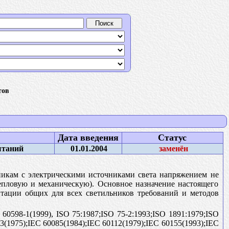
тов
Дата введения
Статус
ытаний
01.01.2004
заменён
никам с электрическими источниками света напряжением не
тепловую и механическую). Основное назначение настоящего
ентации общих для всех светильников требований и методов
C 60598-1(1999), ISO 75:1987;ISO 75-2:1993;ISO 1891:1979;ISO
3(1975);IEC 60085(1984);IEC 60112(1979);IEC 60155(1993);IEC