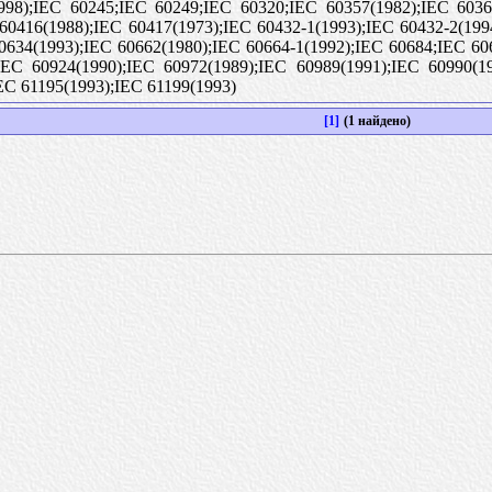
98);IEC 60245;IEC 60249;IEC 60320;IEC 60357(1982);IEC 60360
 60416(1988);IEC 60417(1973);IEC 60432-1(1993);IEC 60432-2(199
60634(1993);IEC 60662(1980);IEC 60664-1(1992);IEC 60684;IEC 60
IEC 60924(1990);IEC 60972(1989);IEC 60989(1991);IEC 60990(1
EC 61195(1993);IEC 61199(1993)
[1]
(1 найдено)