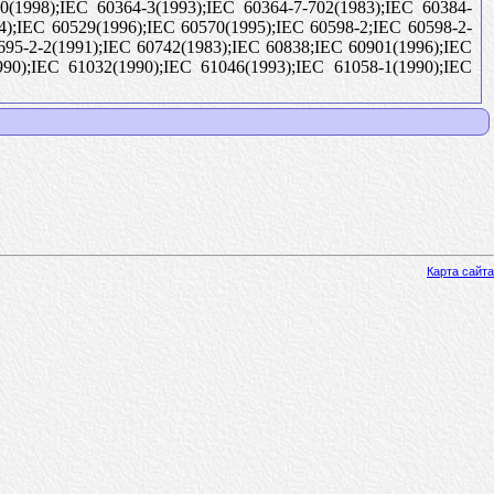
(1998);IEC 60364-3(1993);IEC 60364-7-702(1983);IEC 60384-
4);IEC 60529(1996);IEC 60570(1995);IEC 60598-2;IEC 60598-2-
695-2-2(1991);IEC 60742(1983);IEC 60838;IEC 60901(1996);IEC
990);IEC 61032(1990);IEC 61046(1993);IEC 61058-1(1990);IEC
Карта сайта