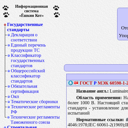
Информационная
система
«Ёшкин Кот»
Государственные
От
стандарты
Декларация о
Упо
соответствии
Единый перечень
продукции ТС
Классификатор
государственных
стандартов
Общероссийский
классификатор
стандартов
ГОСТ
Р
МЭК
60598-1-
Обязательная
Название англ.:
Luminaires
сертификация
Окп
Область применения:
На
Тематические сборники
более 1000 В. Настоящий ста
Технические регламенты
стандарта - установление дл
РФ
испытаний
Технические регламенты
Нормативные ссылки:
Таможенного союза
4046:1978;IEC 60061-2(1969);I
Строительная