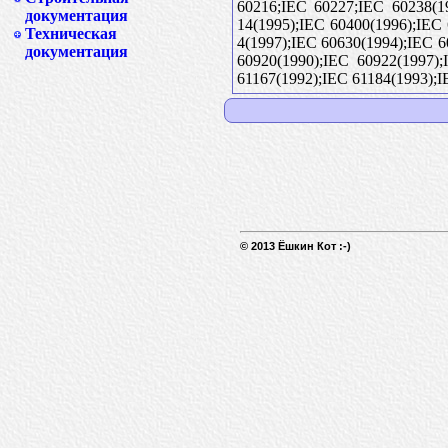
60216;IEC 60227;IEC 60238(19
документация
14(1995);IEC 60400(1996);IEC
Техническая
4(1997);IEC 60630(1994);IEC 
документация
60920(1990);IEC 60922(1997);
61167(1992);IEC 61184(1993);I
© 2013 Ёшкин Кот :-)