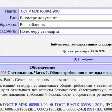
Найти:
Где:
ображать:
рядочить:
Библиотека государственных стандар
Дата актуализации: 01.06.2026
[1]
(1 найдено)
Обозначение
2003
Светильники. Часть 1. Общие требования и методы исп
. Part 1. General requirements and test methods
стоящий стандарт устанавливает общие требования к светиль
ндарт охватывает все аспекты безопасности (электрическую, 
я светильников требований безопасности посредством реглам
ГОСТ Р МЭК 60598-1-99
,
ГОСТ Р МЭК 60598-1-2011
, IE
EC 60061-3(1969);IEC 60065(1985);IEC 60068-2-63(1991);IEC 6008