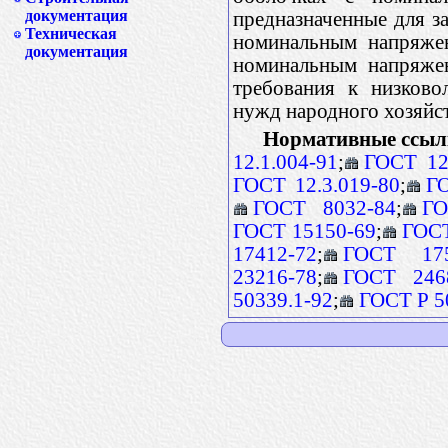
документация
предназначенные для з
Техническая
номинальным напряже
документация
номинальным напряжен
требования к низково
нужд народного хозяйст
Нормативные ссыл
12.1.004-91
;
ГОСТ 12
ГОСТ 12.3.019-80
;
ГО
ГОСТ 8032-84
;
ГО
ГОСТ 15150-69
;
ГОСТ
17412-72
;
ГОСТ 175
23216-78
;
ГОСТ 246
50339.1-92
;
ГОСТ Р 5