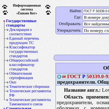
Информационная
система
Найти:
«Ёшкин Кот»
Где:
Государственные
Отображать:
стандарты
Декларация о
Упорядочить:
соответствии
Единый перечень
продукции ТС
Классификатор
государственных
стандартов
Общероссийский
классификатор
Об
стандартов
Обязательная
ГОСТ
Р
50339.0-9
сертификация
предохранители. Общ
Окп
Тематические сборники
Название англ.:
Low
Технические регламенты
РФ
Область применен
Технические регламенты
предохранители, осн
Таможенного союза
оболочках с номина
Строительная