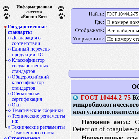
Информационная
система
Найти:
«Ёшкин Кот»
Где:
Государственные
Отображать:
стандарты
Декларация о
Упорядочить:
соответствии
Единый перечень
продукции ТС
Классификатор
государственных
стандартов
Общероссийский
классификатор
Об
стандартов
Обязательная
ГОСТ
10444.2-75
Ко
сертификация
микробиологического
Окп
Тематические сборники
коагулазоположитель
Технические регламенты
Название англ.:
Ca
РФ
Технические регламенты
Detection of coagulase-p
Таможенного союза
Нормативные ссы
Строительная