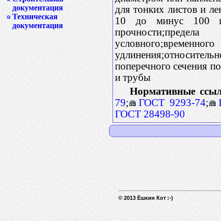
документация
для тонких листов и ле
Техническая
10 до минус 100 гра
документация
прочности;предел
условного;временно
удлинения;относитель
поперечного сечения по
и трубы
Нормативные ссыл
79
;
ГОСТ 9293-74
;
ГОСТ 28498-90
© 2013 Ёшкин Кот :-)