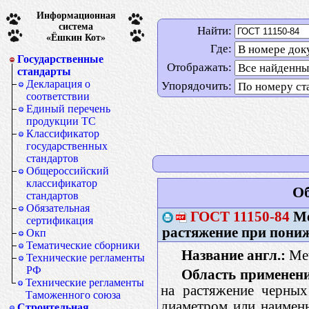
Информационная
система
Найти:
«Ёшкин Кот»
Где:
Государственные
Отображать:
стандарты
Декларация о
Упорядочить:
соответствии
Единый перечень
продукции ТС
Классификатор
государственных
стандартов
Общероссийский
классификатор
Об
стандартов
Обязательная
ГОСТ
11150-84
Ме
сертификация
растяжение при пони
Окп
Тематические сборники
Название англ.:
Met
Технические регламенты
РФ
Область применени
Технические регламенты
на растяжение черных
Таможенного союза
диаметром или наимень
Строительная